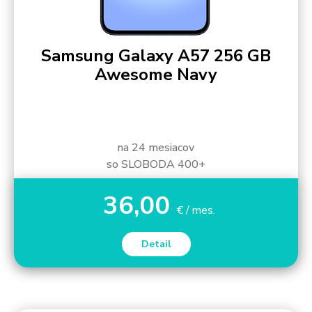
Samsung Galaxy A57 256 GB
Awesome Navy
na 24 mesiacov
so SLOBODA 400+
36,00
€ / mes.
Detail