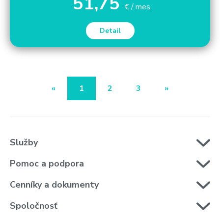
51,75
€ / mes.
Detail
«
1
2
3
»
Služby
Pomoc a podpora
Cenníky a dokumenty
Spoločnosť