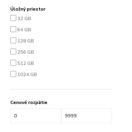
Úložný priestor
32 GB
64 GB
128 GB
256 GB
512 GB
1024 GB
Cenové rozpätie