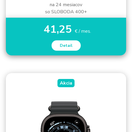
na 24 mesiacov
so SLOBODA 400+
41,25
€ / mes.
Detail
Akcia