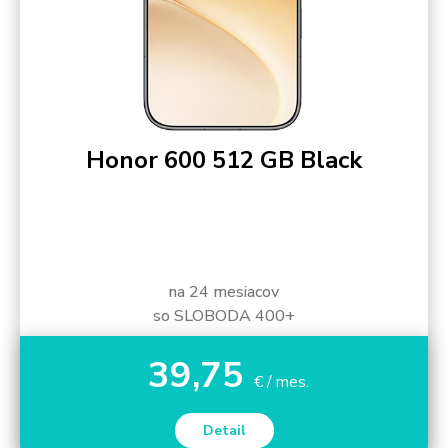
Honor 600 512 GB Black
na 24 mesiacov
so SLOBODA 400+
39,75
€ / mes.
Detail