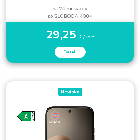
na 24 mesiacov
so SLOBODA 400+
29,25
€ / mes.
Detail
Novinka