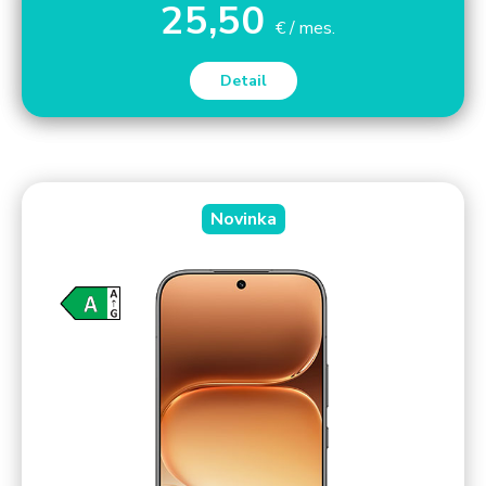
25,50
€ / mes.
Detail
Novinka