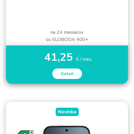
na 24 mesiacov
so SLOBODA 400+
41,25
€ / mes.
Detail
Novinka