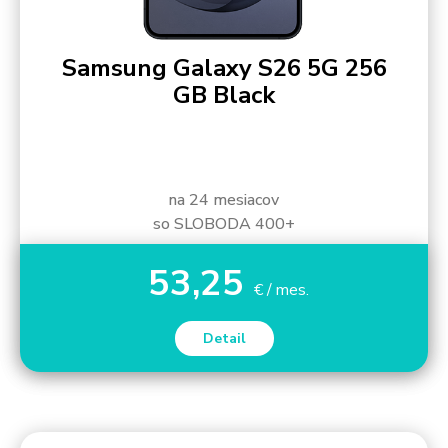
Samsung Galaxy S26 5G 256
GB Black
na 24 mesiacov
so SLOBODA 400+
53,25
€ / mes.
Detail