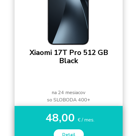
Xiaomi 17T Pro 512 GB
Black
na 24 mesiacov
so SLOBODA 400+
48,00
€ / mes.
Detail