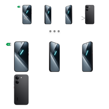
<
>
Pre Firmy
Blog