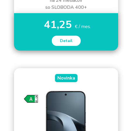
na 24 mesiacov
so SLOBODA 400+
41,25
€ / mes.
Detail
Novinka