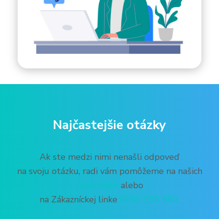
Najčastejšie otázky
Ak ste medzi nimi nenašli odpoveď
na svoju otázku, radi vám pomôžeme na našich
pobočkách
alebo
na Zákazníckej linke
0950 950 950.