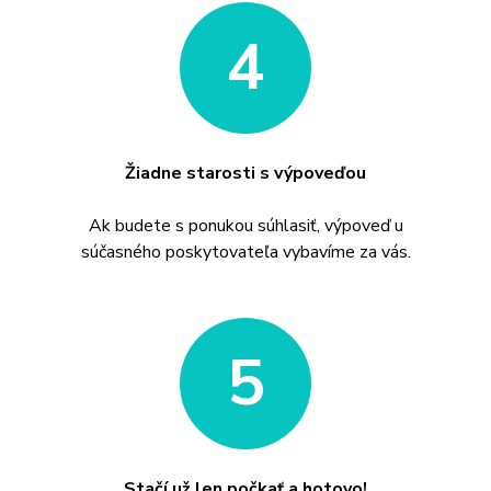
4
Žiadne starosti s výpoveďou
Ak budete s ponukou súhlasiť, výpoveď u
súčasného poskytovateľa vybavíme za vás.
5
Stačí už len počkať a hotovo!