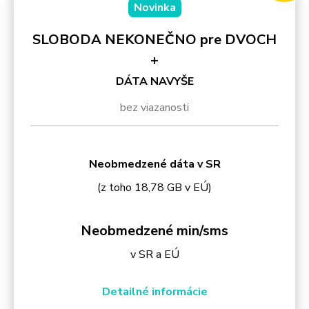
Novinka
SLOBODA NEKONEČNO pre DVOCH
+
DÁTA NAVYŠE
bez viazanosti
Neobmedzené dáta v SR
(z toho 18,78 GB v EÚ)
Neobmedzené min/sms
v SR a EÚ
Detailné informácie