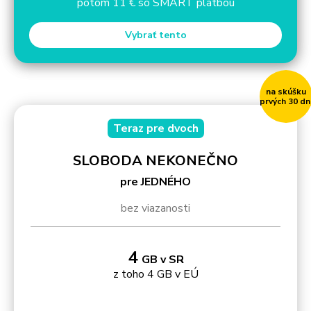
potom 11 € so SMART platbou
Vybrať tento
na skúšku
prvých 30 dn
Teraz pre dvoch
SLOBODA NEKONEČNO
pre JEDNÉHO
bez viazanosti
4
GB v SR
z toho 4 GB v EÚ