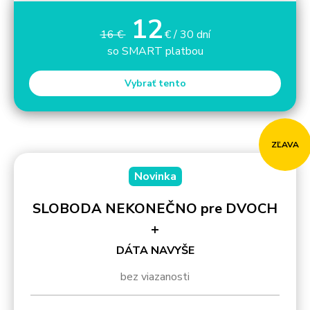
12
16 €
€ / 30 dní
so SMART platbou
Vybrať tento
ZĽAVA
Novinka
SLOBODA NEKONEČNO pre DVOCH
+
DÁTA NAVYŠE
bez viazanosti