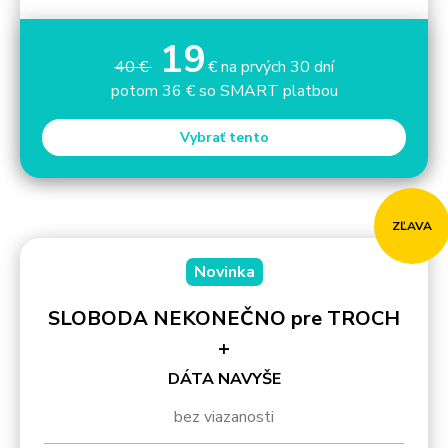
19
40 €
€ na prvých 30 dní
potom 36 € so SMART platbou
Vybrať tento
ZĽAVA
Novinka
SLOBODA NEKONEČNO pre TROCH
+
DÁTA NAVYŠE
bez viazanosti