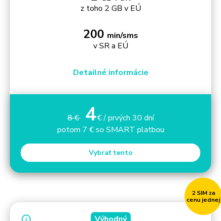
z toho 2 GB v EÚ
200
min/sms
v SR a EÚ
Detailné informácie
4
8 €
€ / prvých 30 dní
potom 7 € so SMART platbou
Vybrať tento
2 SIM za
cenu jednej
Výhodný