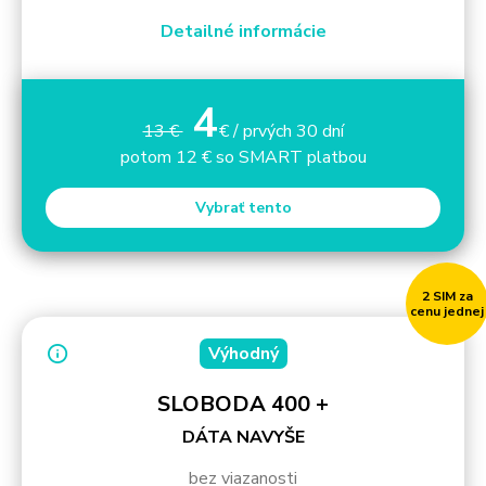
Detailné informácie
4
13 €
€ / prvých 30 dní
potom 12 € so SMART platbou
Vybrať tento
2 SIM za
cenu jednej
Výhodný
SLOBODA 400 +
DÁTA NAVYŠE
bez viazanosti