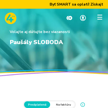
Byť SMART sa oplatí! Získajte naše
Volajte aj dátujte bez viazanosti
Dobiť kredit
Moja zóna
Paušály SLOBODA
Paušály
Internet a TV
Telefóny a zariadenia
Podpora
Predplatená
Na faktúru