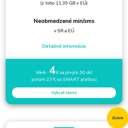
(z toho 11,39 GB v EÚ)
Neobmedzené min/sms
v SR a EÚ
Detailné informácie
4
25 €
€ na prvých 30 dní
potom 23 € so SMART platbou
Vybrať tento
ZĽAVA