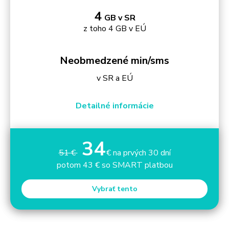
4
GB v SR
z toho 4 GB v EÚ
Neobmedzené min/sms
v SR a EÚ
Detailné informácie
34
51 €
€ na prvých 30 dní
potom 43 € so SMART platbou
Vybrať tento