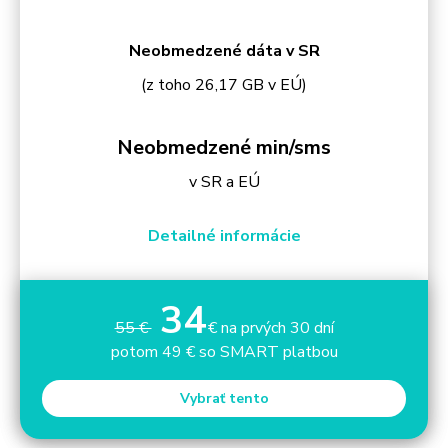
Neobmedzené dáta v SR
(z toho 26,17 GB v EÚ)
Neobmedzené min/sms
v SR a EÚ
Detailné informácie
34
55 €
€ na prvých 30 dní
potom 49 € so SMART platbou
Vybrať tento