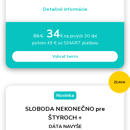
Detailné informácie
34
55 €
€ na prvých 30 dní
potom 49 € so SMART platbou
Vybrať tento
ZĽAVA
Novinka
SLOBODA NEKONEČNO pre
ŠTYROCH +
DÁTA NAVYŠE