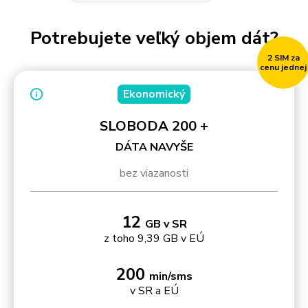
Potrebujete veľký objem dát?
Pre Firmy
2 SIM za
cenu jednej
Blog
Ekonomický
SLOBODA 200 +
DÁTA NAVYŠE
bez viazanosti
12
GB v SR
z toho 9,39 GB v EÚ
200
min/sms
v SR a EÚ