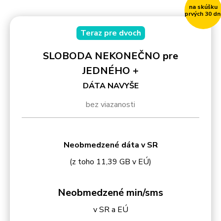
na skúšku
prvých 30 dn
Teraz pre dvoch
SLOBODA NEKONEČNO pre
JEDNÉHO +
DÁTA NAVYŠE
bez viazanosti
Neobmedzené dáta v SR
(z toho 11,39 GB v EÚ)
Neobmedzené min/sms
v SR a EÚ