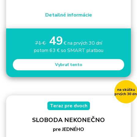
Detailné informácie
49
71 €
€ na prvých 30 dní
potom 63 € so SMART platbou
Vybrať tento
na skúšku
prvých 30 dn
Teraz pre dvoch
SLOBODA NEKONEČNO
pre JEDNÉHO