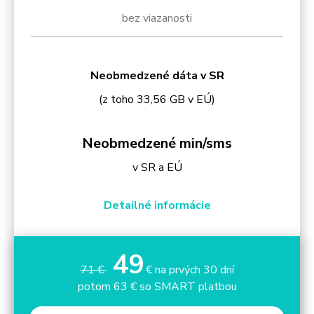
bez viazanosti
Neobmedzené dáta v SR
(z toho 33,56 GB v EÚ)
Neobmedzené min/sms
v SR a EÚ
Detailné informácie
49
71 €
€ na prvých 30 dní
potom 63 € so SMART platbou