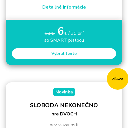
Detailné informácie
6
10 €
€ / 30 dní
so SMART platbou
Vybrať tento
ZĽAVA
Novinka
SLOBODA NEKONEČNO
pre DVOCH
bez viazanosti