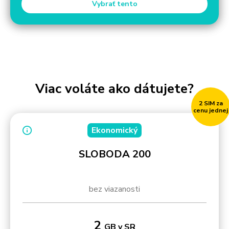
Vybrať tento
Viac voláte ako dátujete?
2 SIM za
cenu jednej
Ekonomický
SLOBODA 200
bez viazanosti
2
GB v SR