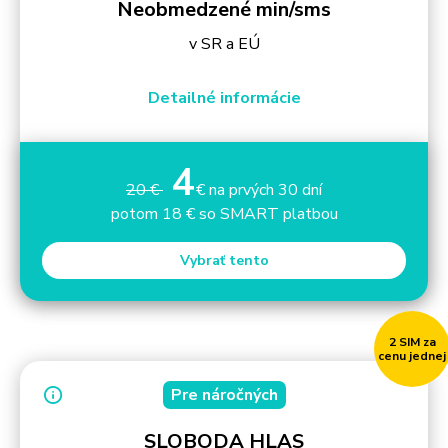
Neobmedzené min/sms
v SR a EÚ
Detailné informácie
4
20 €
€ na prvých 30 dní
potom 18 € so SMART platbou
Vybrať tento
2 SIM za
cenu jednej
Pre náročných
SLOBODA HLAS