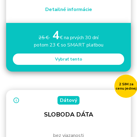
Detailné informácie
4
25 €
€ na prvých 30 dní
potom 23 € so SMART platbou
Vybrať tento
2 SIM za
cenu jednej
Dátový
SLOBODA DÁTA
bez viazanosti