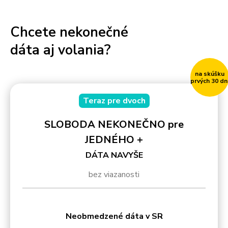
Chcete nekonečné
dáta aj volania?
na skúšku
prvých 30 dn
Teraz pre dvoch
SLOBODA NEKONEČNO pre
JEDNÉHO +
DÁTA NAVYŠE
bez viazanosti
Neobmedzené dáta v SR