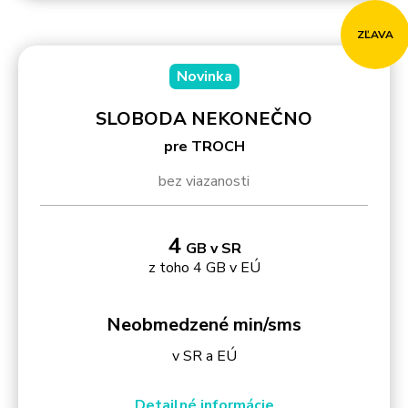
ZĽAVA
Novinka
SLOBODA NEKONEČNO
pre TROCH
bez viazanosti
4
GB v SR
z toho 4 GB v EÚ
Neobmedzené min/sms
v SR a EÚ
Detailné informácie