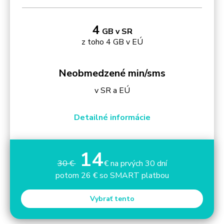
4
GB v SR
z toho 4 GB v EÚ
Neobmedzené min/sms
v SR a EÚ
Detailné informácie
14
30 €
€ na prvých 30 dní
potom 26 € so SMART platbou
Vybrať tento