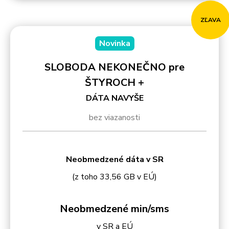
ZĽAVA
Novinka
SLOBODA NEKONEČNO pre
ŠTYROCH +
DÁTA NAVYŠE
bez viazanosti
Neobmedzené dáta v SR
(z toho 33,56 GB v EÚ)
Neobmedzené min/sms
v SR a EÚ