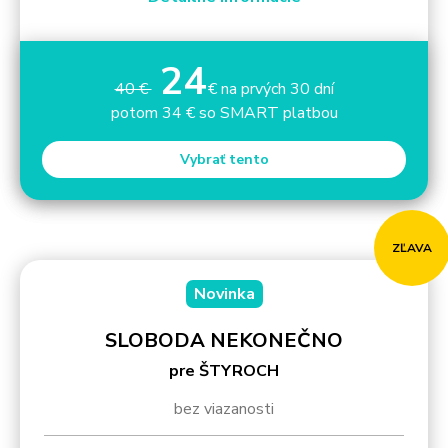
24
40 €
€ na prvých 30 dní
potom 34 € so SMART platbou
Vybrať tento
ZĽAVA
Novinka
SLOBODA NEKONEČNO
pre ŠTYROCH
bez viazanosti