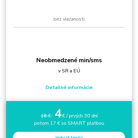
bez viazanosti
Neobmedzené min/sms
v SR a EÚ
Detailné informácie
4
18 €
€ / prvých 30 dní
potom 17 € so SMART platbou
Vybrať tento