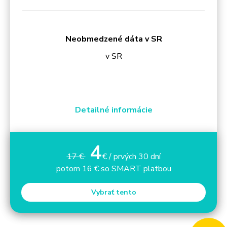
Neobmedzené dáta v SR
v SR
Detailné informácie
4
17 €
€ / prvých 30 dní
potom 16 € so SMART platbou
Vybrať tento