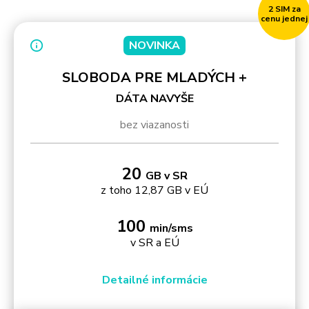
2 SIM za
cenu jednej
NOVINKA
SLOBODA PRE MLADÝCH +
DÁTA NAVYŠE
bez viazanosti
20
GB v SR
z toho 12,87 GB v EÚ
100
min/sms
v SR a EÚ
Detailné informácie