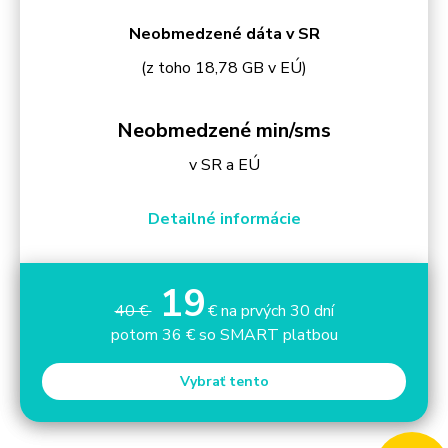
Neobmedzené dáta v SR
(z toho 18,78 GB v EÚ)
Neobmedzené min/sms
v SR a EÚ
Detailné informácie
19
40 €
€ na prvých 30 dní
potom 36 € so SMART platbou
Vybrať tento