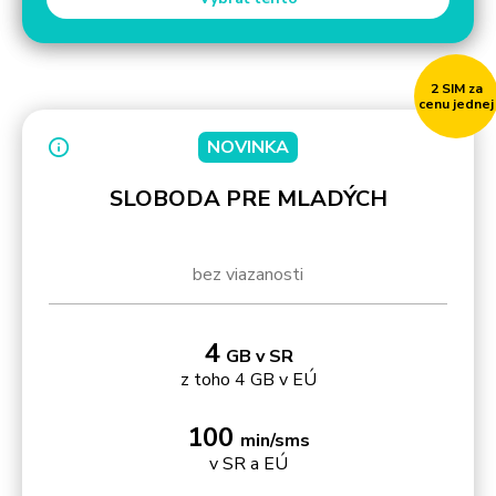
2 SIM za
cenu jednej
NOVINKA
SLOBODA PRE MLADÝCH
bez viazanosti
4
GB v SR
z toho 4 GB v EÚ
100
min/sms
v SR a EÚ