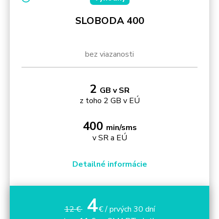
SLOBODA 400
bez viazanosti
2
GB v SR
z toho 2 GB v EÚ
400
min/sms
v SR a EÚ
Detailné informácie
4
12 €
€ / prvých 30 dní