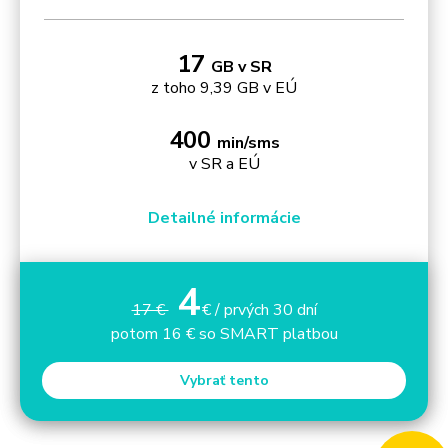
17
GB v SR
z toho 9,39 GB v EÚ
400
min/sms
v SR a EÚ
Detailné informácie
4
17 €
€ / prvých 30 dní
potom 16 € so SMART platbou
Vybrať tento