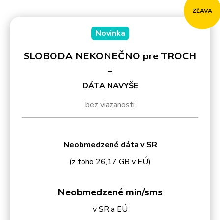
ZĽAVA
Novinka
SLOBODA NEKONEČNO pre TROCH
+
DÁTA NAVYŠE
bez viazanosti
Neobmedzené dáta v SR
(z toho 26,17 GB v EÚ)
Neobmedzené min/sms
v SR a EÚ