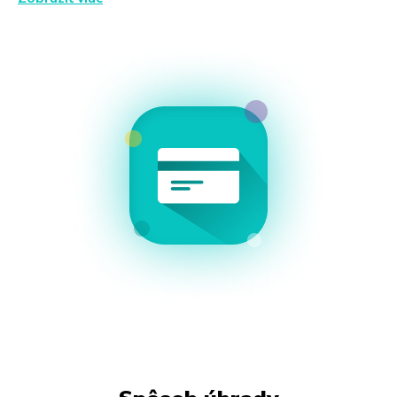
SMS môžete telefonovať a SMS-kovať iba za 5,1
centa za 1 MIN/SMS v celej EÚ
na všetky účastnícke čísla 4ky môžete volať po 3.
minúte zadarmo.
Info o národnom roamingu
TU.