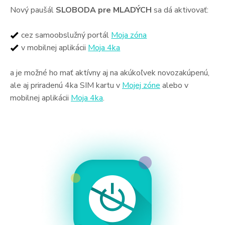
Nový paušál
SLOBODA pre MLADÝCH
sa dá aktivovať:
Hotovo!
cez samoobslužný portál
Moja zóna
Ak nevyužijete SMART platby:
v mobilnej aplikácii
Moja 4ka
Dobitie kreditu na predajnom mieste alebo online
a je možné ho mať aktívny aj na akúkoľvek novozakúpenú,
ale aj priradenú 4ka SIM kartu v
Mojej zóne
alebo v
Možností zabezpečiť si obnovu paušálu je veľa, využite
mobilnej aplikácii
Moja 4ka
.
však SMART platby, vďaka ktorým získate výhodnejšie
ceny a nikdy nezabudnete zaplatiť váš paušál načas.
Viac informácií k SMART platbám nájdete
TU