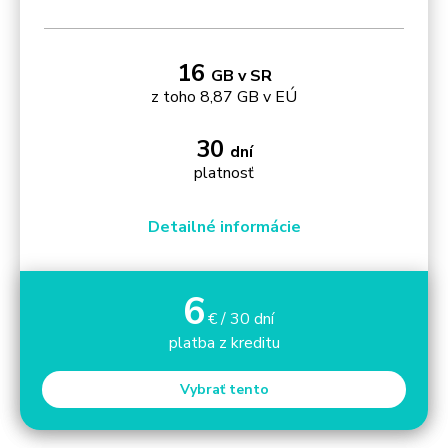
16
GB v SR
z toho 8,87 GB v EÚ
30
dní
platnosť
Detailné informácie
6
€ / 30 dní
platba z kreditu
Vybrať tento