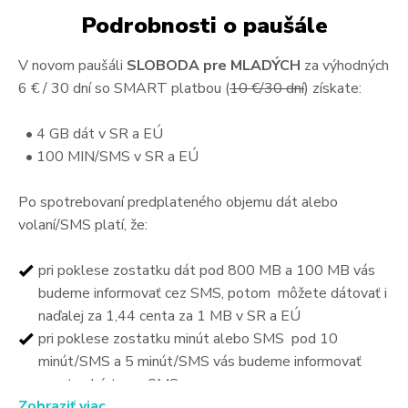
Podrobnosti o paušále
V novom paušáli
SLOBODA pre MLADÝCH
za výhodných
6 € / 30 dní so SMART platbou (
10 €/30 dní
) získate:
• 4 GB dát v SR a EÚ
• 100 MIN/SMS v SR a EÚ
Po spotrebovaní predplateného objemu dát alebo
volaní/SMS platí, že:
pri poklese zostatku dát pod 800 MB a 100 MB vás
budeme informovať cez SMS, potom môžete dátovať i
naďalej za 1,44 centa za 1 MB v SR a EÚ
pri poklese zostatku minút alebo SMS pod 10
minút/SMS a 5 minút/SMS vás budeme informovať
prostredníctvom SMS
Zobraziť viac
po úplnom spotrebovaní predplatených minút alebo