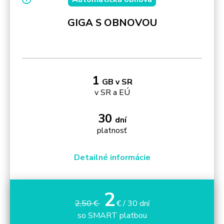
GIGA S OBNOVOU
1
GB v SR
v SR a EÚ
30
dní
platnosť
Detailné informácie
2
2,50 €
€ / 30 dní
so SMART platbou