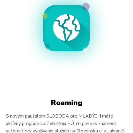
Aktivujte si automatické platby kartou v
Mojej zóne
alebo
mobilnej aplikácii
Moja 4ka
a majte o starosť menej:
nechajte platbu vášho nového paušálu na platobnú
kartu
nechajte si dobíjať kredit z platobnej karty automaticky,
kredit sa vá zíde, ak využívate(minúty, sms, dáta mimo
predplatených balíkov a služby tretích strán (ako MHD
lístok, Parkovanie, ...)
Roaming
S novým paušálom SLOBODA pre MLADÝCH máte
aktívny program služieb Moja EÚ, čo pre vás znamená
automaticky využívanie služieb na Slovensku aj v zahraničí.