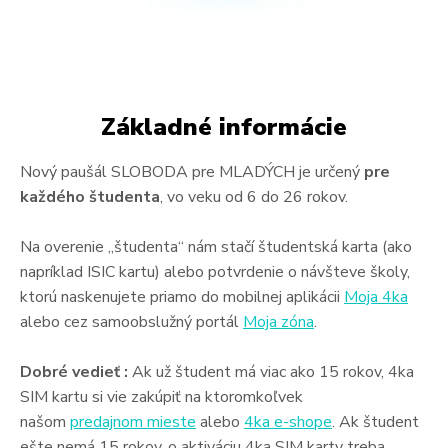
Základné informácie
Nový paušál SLOBODA pre MLADÝCH je určený
pre
každého študenta
, vo veku od 6 do 26 rokov.
Na overenie „študenta“ nám stačí študentská karta (ako
napríklad ISIC kartu) alebo potvrdenie o návšteve školy,
ktorú naskenujete priamo do mobilnej aplikácii
Moja 4ka
alebo cez samoobslužný portál
Moja zóna
.
Dobré vedieť :
Ak už študent má viac ako 15 rokov, 4ka
SIM kartu si vie zakúpiť na ktoromkoľvek
našom
predajnom mieste
alebo
4ka e-shope
. Ak študent
ešte nemá 15 rokov, o aktiváciu 4ka SIM karty treba