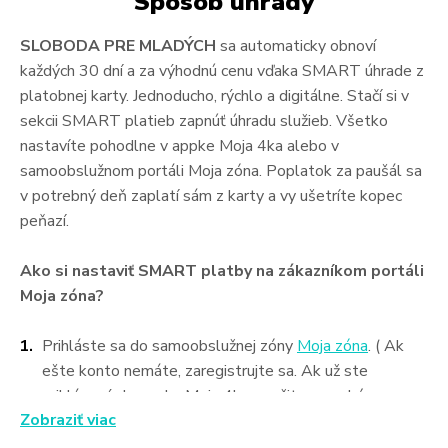
Spôsob úhrady
SLOBODA PRE MLADÝCH
sa automaticky obnoví
každých 30 dní a za výhodnú cenu vďaka SMART úhrade z
platobnej karty. Jednoducho, rýchlo a digitálne. Stačí si v
sekcii SMART platieb zapnúť úhradu služieb. Všetko
nastavíte pohodlne v appke Moja 4ka alebo v
samoobslužnom portáli Moja zóna. Poplatok za paušál sa
v potrebný deň zaplatí sám z karty a vy ušetríte kopec
peňazí.
Ako si nastaviť SMART platby na zákazníkom portáli
Moja zóna?
Prihláste sa do samoobslužnej zóny
Moja zóna
. ( Ak
ešte konto nemáte, zaregistrujte sa. Ak už ste
prihlásený do appky Moja 4ka, využite rovnaké
Zobraziť viac
prihlásenie )
Kliknite na tlačidlo „Pridať tel. číslo“ a spárujte si vaše