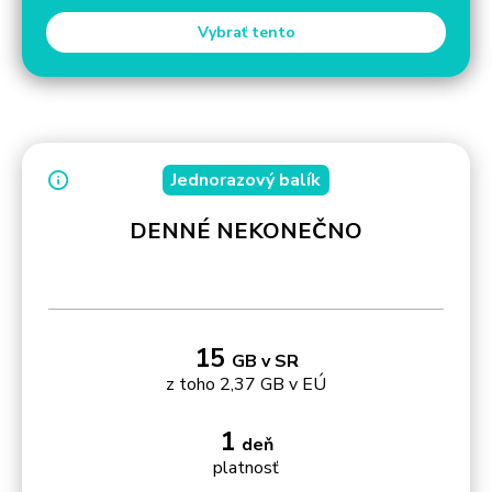
Vybrať tento
Jednorazový balík
DENNÉ NEKONEČNO
15
GB v SR
z toho 2,37 GB v EÚ
1
deň
platnosť