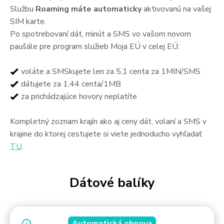
Službu
Roaming máte automaticky
aktivovanú na vašej
SIM karte.
Po spotrebovaní dát, minút a SMS vo vašom novom
paušále pre program služieb Moja EÚ v celej EÚ:
voláte a SMSkujete len za 5,1 centa za 1MIN/SMS
dátujete za 1,44 centa/1MB
za prichádzajúce hovory neplatíte
Kompletný zoznam krajín ako aj ceny dát, volaní a SMS v
krajine do ktorej cestujete si viete jednoducho vyhľadať
TU
.
Dátové balíky
Automatická obnova