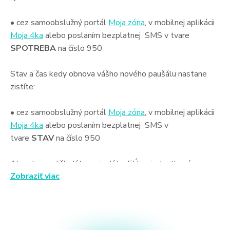
• cez samoobslužný portál
Moja zóna
, v mobilnej aplikácii
Moja 4ka
alebo poslaním bezplatnej SMS v tvare
SPOTREBA
na číslo 950
Stav a čas kedy obnova vášho nového paušálu nastane
zistíte:
• cez samoobslužný portál
Moja zóna
, v mobilnej aplikácii
Moja 4ka
alebo poslaním bezplatnej SMS v
tvare
STAV
na číslo 950
Aby ste predišli dátovaniu dát v EÚ za jednotkové ceny,
Zobraziť viac
odporúčame si aktivovať dátový balík GIGA S OBNOVOU,
ktorý sa vám automaticky obnoví vždy po poklese pod
100 MB.