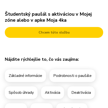
Študentský paušál s aktiváciou v Mojej
Pre Firmy
zóne alebo v apke Moja 4ka
Blog
Chcem túto službu
Nájdite rýchlejšie to, čo vás zaujíma:
Základné informácie
Podrobnosti o paušále
Spôsob úhrady
Aktivácia
Deaktivácia