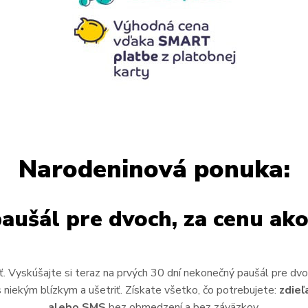
Narodeninová ponuka:
aušál pre dvoch, za cenu ako
ť. Vyskúšajte si teraz na prvých 30 dní nekonečný paušál pre dvo
 s niekým blízkym a ušetriť. Získate všetko, čo potrebujete:
zdieľ
alebo SMS
bez obmedzení a bez záväzkov.