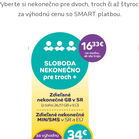
yberte si nekonečno pre dvoch, troch či až štyro
za výhodnú cenu so SMART platbou.