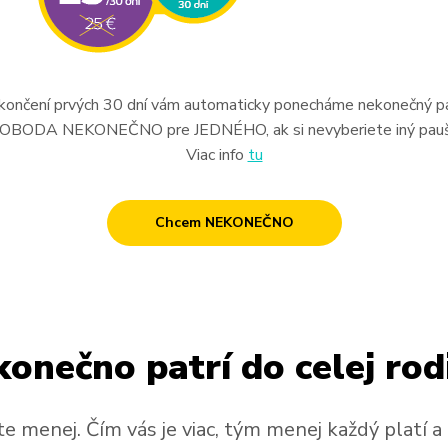
končení prvých 30 dní vám automaticky ponecháme nekonečný p
OBODA NEKONEČNO pre JEDNÉHO, ak si nevyberiete iný pauš
Viac info
tu
Chcem NEKONEČNO
onečno patrí do celej rod
te menej. Čím vás je viac, tým menej každý platí a