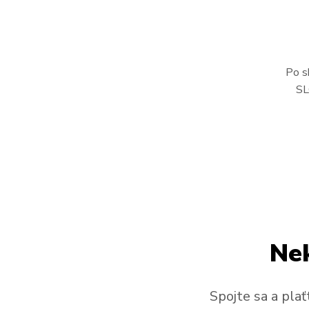
Po s
SL
Nek
Spojte sa a plať