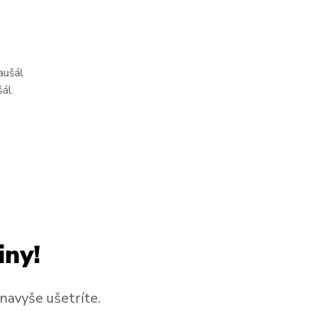
aušál
ál.
iny!
 navyše ušetríte.