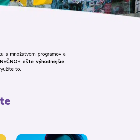
elku s množstvom programov a
EČNO+ ešte výhodnejšie.
yužite to.
te