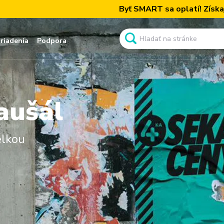
Byť SMART sa oplatí! Získajte naše paušály
ariadenia
Podpora
aušál
elkou