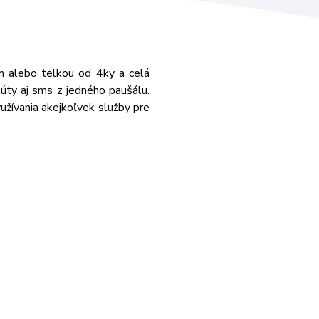
m alebo telkou od 4ky a celá
úty aj sms z jedného paušálu.
yužívania akejkoľvek služby pre