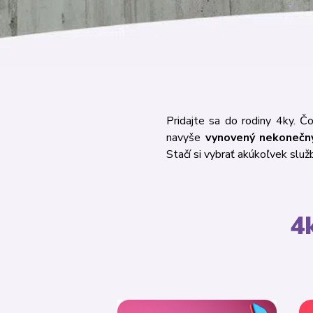
Pridajte sa do rodiny 4ky. 
navyše
vynovený nekoneč
Stačí si vybrať akúkoľvek slu
4