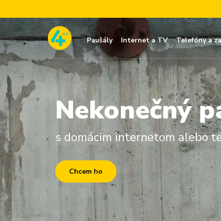
Paušály
Internet a TV
Telefóny a z
Nekonečný p
s domácim internetom alebo t
Chcem ho