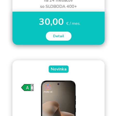
na 24 mesiacov
so SLOBODA 400+
30,00
€ / mes.
Detail
Novinka