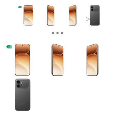
<
>
Pre Firmy
Blog