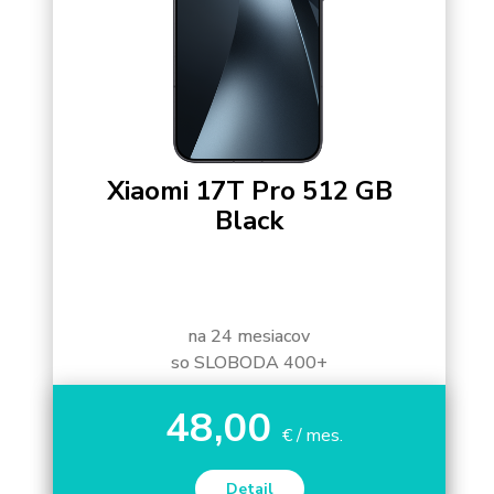
Xiaomi 17T Pro 512 GB
Black
na 24 mesiacov
so SLOBODA 400+
48,00
€ / mes.
Detail