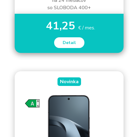
na 24 mesiacov
so SLOBODA 400+
41,25
€ / mes.
Detail
Novinka