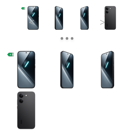
<
>
Pre Firmy
Blog