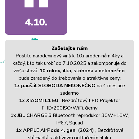
4.10.
Zaželajte nám
Pošlite narodeninový vinš k 10.narodeninám 4ky a
každý, kto tak urobí do 7.10.2025 a zakomponuje do
vinšu slová:
10 rokov, 4ka, sloboda a nekonečno
,
bude zaradený do žrebovania o atraktívne ceny:
1x paušál SLOBODA NEKONEČNO
na 4 mesiace
zadarmo
1x XIAOMI L1 EU
, Bezdrôtový LED Projektor
FHD/200ISO/WiFi, čierny
1x JBL CHARGE 5
Bluetooth reprodukor 30W+10W,
IP67, Squad
1x APPLE AirPods 4. gen. (2024)
, Bezdrôtové
slúchadlá s aktívnym potlačením hluku