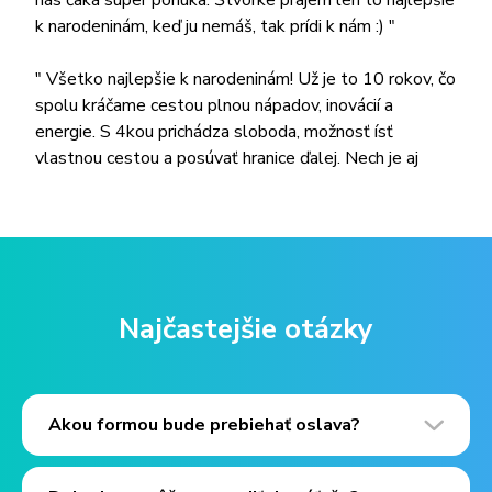
k narodeninám, keď ju nemáš, tak prídi k nám :) "
" Všetko najlepšie k narodeninám! Už je to 10 rokov, čo
spolu kráčame cestou plnou nápadov, inovácií a
energie. S 4kou prichádza sloboda, možnosť ísť
vlastnou cestou a posúvať hranice ďalej. Nech je aj
ďalšia dekáda plná úspechov, radosti a možností, ktoré
sú ako nekonečno – bez hraníc. 🥳 Na ďalších 10 a ešte
viac! "
" 10 rokov ušlo, 4ka stále letí, užívajú si ju, dospelí aj
deti. Sloboda ich spája, spokojnosť im dáva, voľbou
Najčastejšie otázky
nekonečno úsmevy rozdáva.Veľa ďalších rôčkov, nech
sa stále darí,nech sme spolu šťastní, s úsmevom na
tvári. Všetko najlepšie 4kári 🙂 "
Akou formou bude prebiehať oslava?
" Vážený tím, dnes spoločne oslavujeme 10 rokov
úspechov, rastu a spolupráce. Ako pravá 4ka