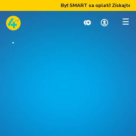
Byť SMART sa oplatí! Získajte naše 
.
Dobiť kredit
Moja zóna
Paušály
Internet a TV
Telefóny a zariadenia
Podpora