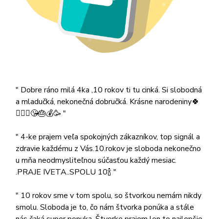
" Dobre ráno milá 4ka ,10 rokov ti tu cinká. Si slobodná
a mladučká, nekonečná dobručká. Krásne narodeniny🍀
💁🏻‍♀️😘🎂💰🥳 "
" 4-ke prajem veľa spokojných zákazníkov, top signál a
zdravie každému z Vás.10.rokov je sloboda nekonečno
u mňa neodmysliteľnou súčasťou každý mesiac.
.PRAJE IVETA..SPOLU 10🍾 "
" 10 rokov sme v tom spolu, so štvorkou nemám nikdy
smolu. Sloboda je to, čo nám štvorka ponúka a stále
nás čaká super ponuka. Štvorke prajem len to najlepšie