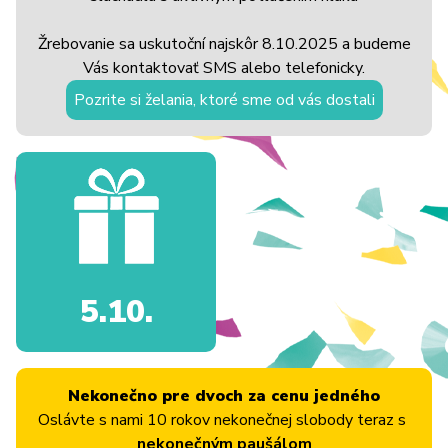
Žrebovanie sa uskutoční najskôr 8.10.2025 a budeme
Vás kontaktovať SMS alebo telefonicky.
Pozrite si želania, ktoré sme od vás dostali
5.10.
Nekonečno pre dvoch za cenu jedného
Oslávte s nami 10 rokov nekonečnej slobody teraz s
nekonečným paušálom