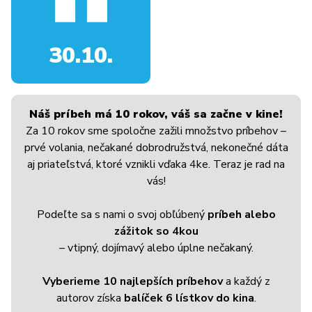
30.10.
Náš príbeh má 10 rokov, váš sa začne v kine!
Za 10 rokov sme spoločne zažili množstvo príbehov –
prvé volania, nečakané dobrodružstvá, nekonečné dáta
aj priateľstvá, ktoré vznikli vďaka 4ke. Teraz je rad na
vás!
Podeľte sa s nami o svoj obľúbený
príbeh alebo
zážitok so 4kou
– vtipný, dojímavý alebo úplne nečakaný.
Vyberieme 10 najlepších príbehov
a každý z
autorov získa
balíček 6 lístkov do kina
.