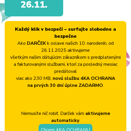
26.11.
Každý klik v bezpečí – surfujte slobodne a
bezpečne
Ako
DARČEK
k oslave našich 10. narodenín, od
26.11.2025 aktivujeme
všetkým našim dátujúcim zákazníkom s predplatenými
a fakturovanými službami, ktorí za posledný mesiac
predátoval
viac ako 230 MB,
novú službu 4KA OCHRANA
na prvých 30 dní úplne ZADARMO
.
Nemusíte nič robiť. Darček vám
aktivujeme
automaticky
.
Chcem 4KA OCHRANU