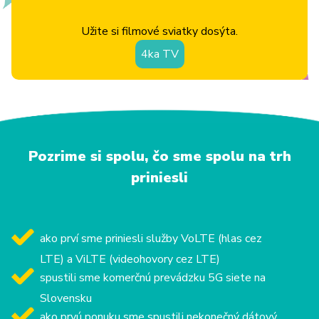
Užite si filmové sviatky dosýta.
4ka TV
Pozrime si spolu, čo sme spolu na trh
priniesli
ako prví sme priniesli služby VoLTE (hlas cez
LTE) a ViLTE (videohovory cez LTE)
spustili sme komerčnú prevádzku 5G siete na
Slovensku
ako prvú ponuku sme spustili nekonečný dátový