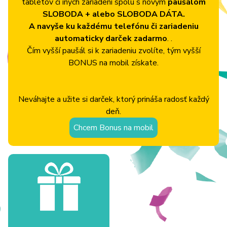
tabletov či iných zariadení spolu s novým
paušálom
SLOBODA + alebo SLOBODA DÁTA.
A navyše ku každému telefónu či zariadeniu
automaticky darček zadarmo
. .
Čím vyšší paušál si k zariadeniu zvolíte, tým vyšší
BONUS na mobil získate.
Neváhajte a užite si darček, ktorý prináša radosť každý
deň.
Chcem Bonus na mobil