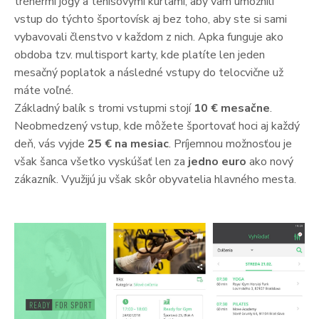
trénermi jógy a tenisovými kurtami, aby vám umožnili
vstup do týchto športovísk aj bez toho, aby ste si sami
vybavovali členstvo v každom z nich. Apka funguje ako
obdoba tzv. multisport karty, kde platíte len jeden
mesačný poplatok a následné vstupy do telocvične už
máte voľné.
Základný balík s tromi vstupmi stojí
10 € mesačne
.
Neobmedzený vstup, kde môžete športovať hoci aj každý
deň, vás vyjde
25 € na mesiac
. Príjemnou možnosťou je
však šanca všetko vyskúšať len za
jedno euro
ako nový
zákazník. Využijú ju však skôr obyvatelia hlavného mesta.