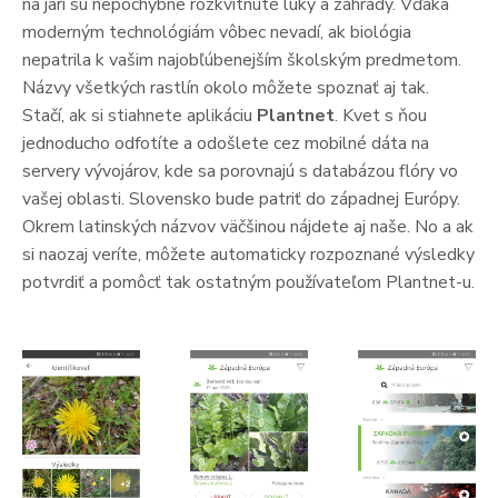
na jari sú nepochybne rozkvitnuté lúky a záhrady. Vďaka
moderným technológiám vôbec nevadí, ak biológia
nepatrila k vašim najobľúbenejším školským predmetom.
Názvy všetkých rastlín okolo môžete spoznať aj tak.
Stačí, ak si stiahnete aplikáciu
Plantnet
. Kvet s ňou
jednoducho odfotíte a odošlete cez mobilné dáta na
servery vývojárov, kde sa porovnajú s databázou flóry vo
vašej oblasti. Slovensko bude patriť do západnej Európy.
Okrem latinských názvov väčšinou nájdete aj naše. No a ak
si naozaj veríte, môžete automaticky rozpoznané výsledky
potvrdiť a pomôcť tak ostatným používateľom Plantnet-u.