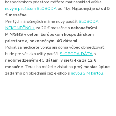
hospodárskom priestore môžete mať napríklad vďaka
novým paušálom SLOBODA
od 4ky. Najlacnejší je už
od 5
€ mesačne
.
Pre tých náročnejších máme nový paušál
SLOBODA
NEKONEČNO +
za 20 € mesačne s
nekonečnými
MIN/SMS v celom Európskom hospodárskom
priestore aj nekonečnými 4G dátami
.
Pokiaľ sa nechcete vonku ani doma vôbec obmedzovať,
bude pre vás ako ušitý paušál
SLOBODA DÁTA
s
neobmedzenými 4G dátami v sieti 4ka za 12 €
mesačne
. Teraz ho môžete získať na
prvý mesiac úplne
zadarmo
pri objednaní cez e-shop s
novou SIM kartou
.