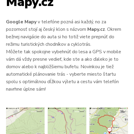
Mapy.cz
Google Mapy
v telefóne pozná asi každý, no za
pozornosť stojí aj český klon s názvom
Mapy.cz
. Okrem
bežnej navigácie do auta si ho totiž viete prepnúť do
režimu turistických chodníkov a cyklotrás.
Môžete tak spokojne vybehnúť do lesa a GPS v mobile
vám dá vždy presne vedieť, kde ste a ako ďaleko je to
domov alebo k najbližšiemu bufetu. Novinkou je tiež
automatické plánovanie trás - vyberte miesto štartu
spolu s optimálnou dĺžkou výletu a cestu vám telefón
navrhne úplne sám!