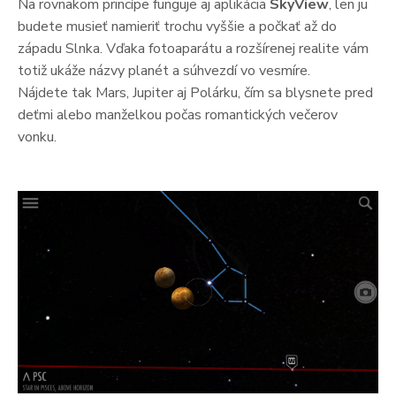
Na rovnakom princípe funguje aj aplikácia
SkyView
, len ju
budete musieť namieriť trochu vyššie a počkať až do
západu Slnka. Vďaka fotoaparátu a rozšírenej realite vám
totiž ukáže názvy planét a súhvezdí vo vesmíre.
Nájdete tak Mars, Jupiter aj Polárku, čím sa blysnete pred
deťmi alebo manželkou počas romantických večerov
vonku.