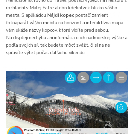
Nemusíte ísť rovno do Tatier, postačí vyliezť na niektorú z
rozhľadní v Malej Fatre alebo kdekoľvek blízko vášho
mesta. S aplikáciou
Nájdi kopec
postačí zamieriť
fotoaparát vášho mobilu na horizont a interaktívna mapa
vám ukáže názvy kopcov, ktoré vidíte pred sebou.
Na displeji nechýba ani informácia o ich nadmorskej výške a
podľa svojich síl tak budete môcť zvážiť, či si na ne
spravíte výlet počas ďalšieho víkendu.