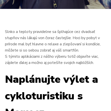
Pre Firmy
Blog
Slnko a teploty pravidelne sa šplhajúce cez dvadsať
stupňov nás lákajú von čoraz častejšie. Hoci by pobyt v
prírode mal byť hlavne o relaxe a zlepšovaní si kondície,
môžete si so sebou zobrať aj váš smartfón.
S týmito aplikáciami z nášho výberu totiž objavíte viac,
zájdete ďalej a možno aj potešíte svojich najbližších.
Naplánujte výlet a
cykloturistiku s