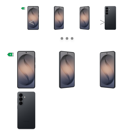
<
>
Pre Firmy
Blog