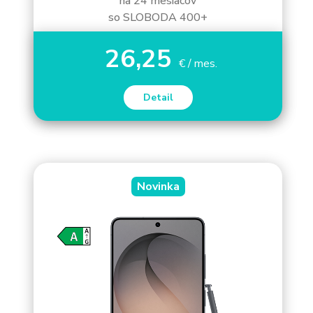
na 24 mesiacov
so SLOBODA 400+
26,25
€ / mes.
Detail
Novinka