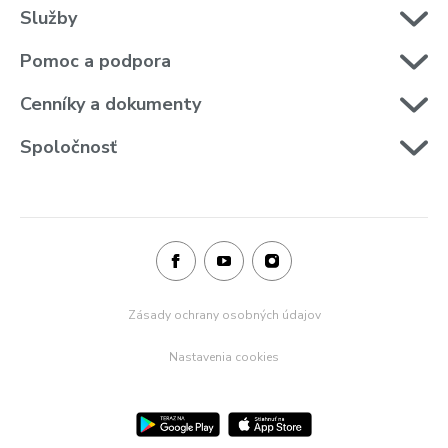
Služby
Pomoc a podpora
Pre Firmy
Cenníky a dokumenty
Blog
Spoločnosť
Zásady ochrany osobných údajov
Nastavenia cookies