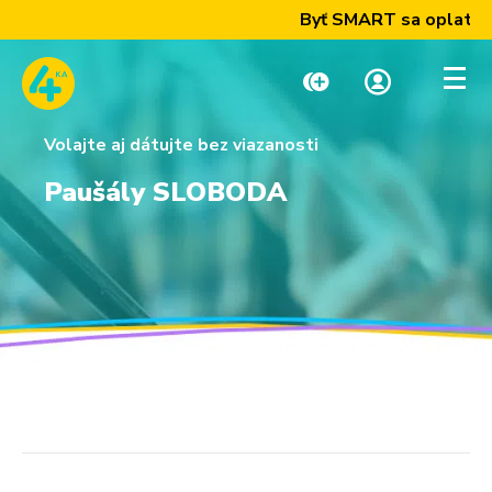
Byť SMART sa oplatí! Z
Volajte aj dátujte bez viazanosti
Dobiť kredit
Moja zóna
Paušály SLOBODA
Paušály
Internet a TV
Telefóny a zariadenia
Podpora