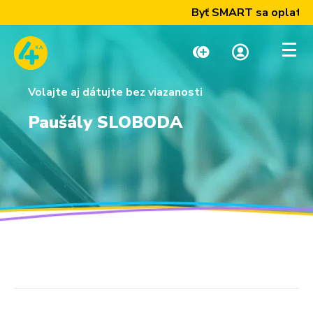
Byť SMART sa oplatí! Z
Volajte aj dátujte bez viazanosti
Dobiť kredit
Moja zóna
Paušály SLOBODA
Paušály
Internet a TV
Telefóny a zariadenia
Podpora