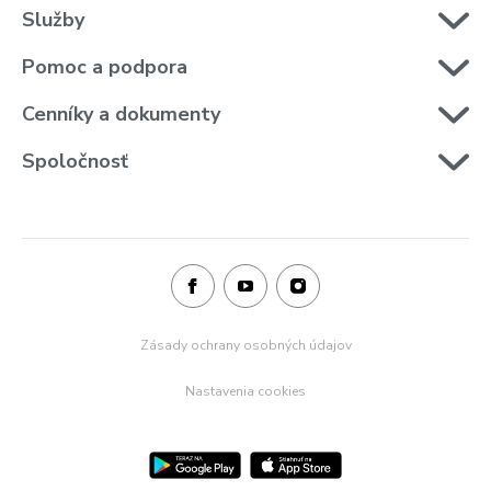
Služby
Pomoc a podpora
Pre Firmy
Cenníky a dokumenty
Blog
Spoločnosť
Zásady ochrany osobných údajov
Nastavenia cookies