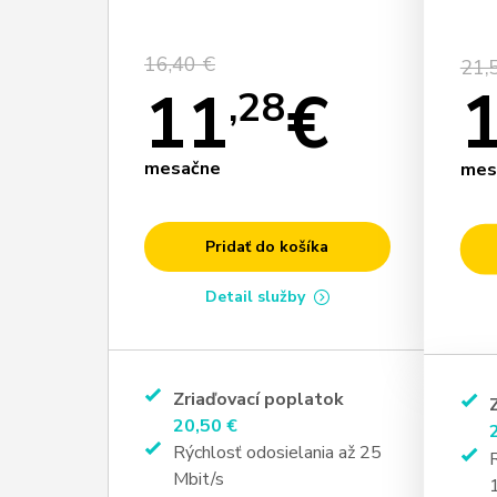
16,40 €
21,
11
€
,28
mesačne
mes
Pridať do košíka
Detail služby
Zriaďovací poplatok
20,50 €
Rýchlosť odosielania až 25
Mbit/s