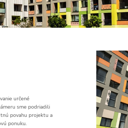
ývanie určené
ámeru sme podriadili
itnú povahu projektu a
ovú ponuku.