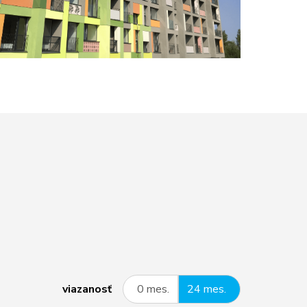
viazanosť
0 mes.
24 mes.