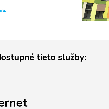
era.
dostupné tieto služby:
ernet