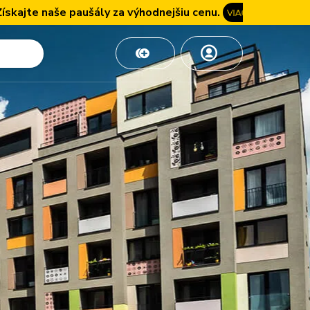
e paušály za výhodnejšiu cenu.
VIAC INFO