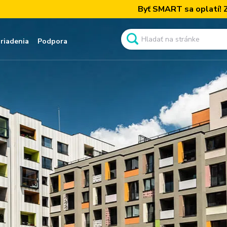
Byť SMART sa oplatí! Získajte naš
ariadenia
Podpora