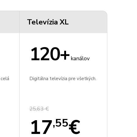
Televízia XL
120+
kanálov
 celá
Digitálna televízia pre všetkých.
25,63 €
17
€
,55