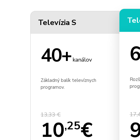
Tel
Televízia S
6
40+
kanálov
Rozš
Základný balík televíznych
prog
programov.
17,
13,33 €
10
€
,25