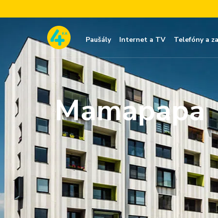
Paušály
Internet a TV
Telefóny a z
Mamapapa