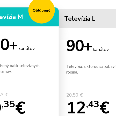
Obľúbené
evízia M
Televízia L
0+
90+
kanálov
kanálov
írený balík televíznych
Televízia, s ktorou sa zabaví
ramov.
rodina.
43 €
20,50 €
9
€
12
€
,35
,43