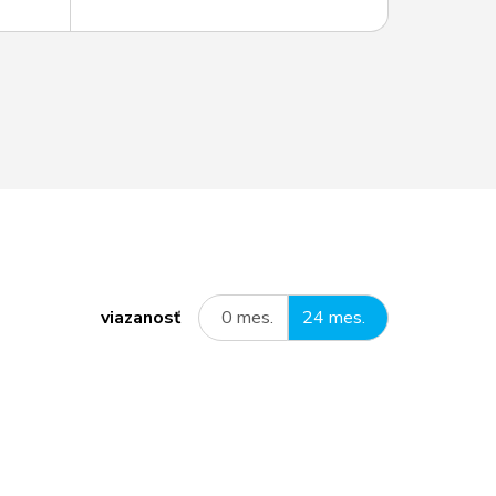
viazanosť
0 mes.
24 mes.