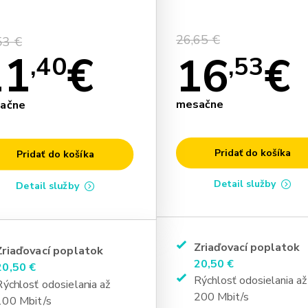
26,65 €
53 €
11
€
16
€
,40
,53
mesačne
ačne
Pridať do košíka
Pridať do košíka
Detail služby
Detail služby
Zriaďovací poplatok
Zriaďovací poplatok
20,50 €
20,50 €
Rýchlosť odosielania až
Rýchlosť odosielania až
200 Mbit/s
100 Mbit/s