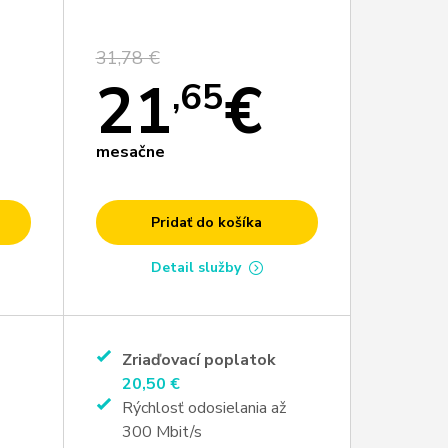
31,78 €
21
€
,65
mesačne
Pridať do košíka
Detail služby
Zriaďovací poplatok
20,50 €
Rýchlosť odosielania až
300 Mbit/s