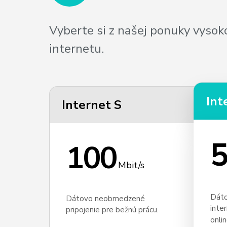
Vyberte si z našej ponuky vyso
internetu.
Int
Internet S
5
100
Mbit/s
Dáto
Dátovo neobmedzené
inte
pripojenie pre bežnú prácu.
onli