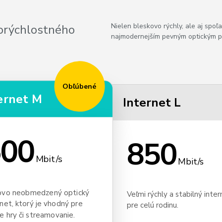
Nielen bleskovo rýchly, ale aj spoľa
korýchlostného
najmodernejším pevným optickým pr
Obľúbené
ernet M
Internet L
00
850
Mbit/s
Mbit/s
vo neobmedzený optický
Veľmi rýchly a stabilný inte
rnet, ktorý je vhodný pre
pre celú rodinu.
ne hry či streamovanie.