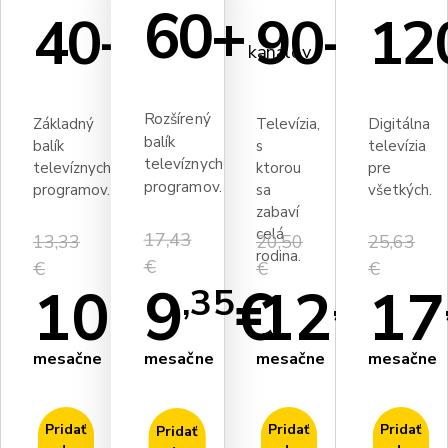
60+
40+
90+
12
kanálov
kanálov
kanálov
Rozšírený
Základný
Televízia,
Digitálna
balík
balík
s
televízia
televíznych
televíznych
ktorou
pre
programov.
programov.
sa
všetkých.
zabaví
celá
17,43
13,33
20,50
25,63
rodina.
€
€
€
€
9
€
10
€
12
17
€
,35
,25
,43
mesačne
mesačne
mesačne
mesačne
Pridať
Pridať
Pridať
Pridať