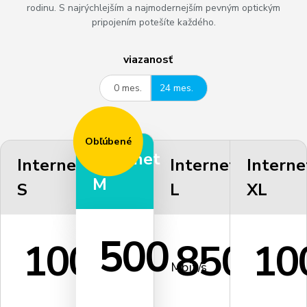
rodinu. S najrýchlejším a najmodernejším pevným optickým
pripojením potešíte každého.
viazanosť
0 mes.
24 mes.
Obľúbené
Internet
Internet
Internet
Interne
M
S
L
XL
500
100
850
10
Mbit/s
Mbit/s
Mbit/s