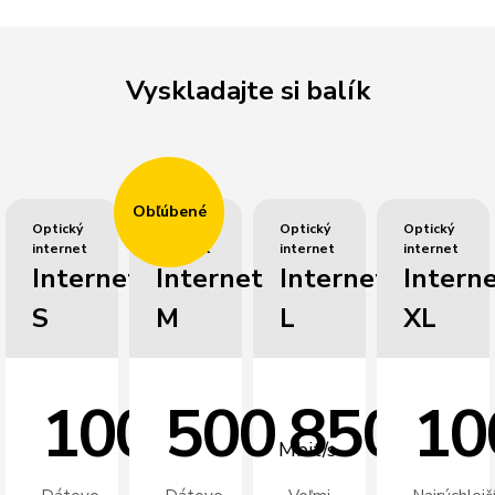
Vyskladajte si balík
Obľúbené
Optický
Optický
Optický
Optický
internet
internet
internet
internet
Internet
Internet
Internet
Intern
S
M
L
XL
100
500
850
10
Mbit/s
Mbit/s
Mbit/s