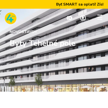
Byť SMART sa oplatí! Získajte
NOVOSTAVBY
Dobiť kredit
Moja zóna
Byty Tehelné pole
Paušály
Internet a TV
Telefóny a zariadenia
Podpora