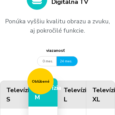
Digitálna TV
Ponúka vyššiu kvalitu obrazu a zvuku,
aj pokročilé funkcie.
viazanosť
0 mes.
24 mes.
Obľúbené
Televízia
Televízia
Televízia
Televíz
M
S
L
XL