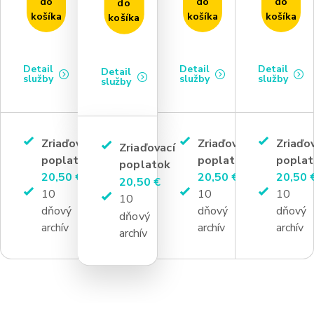
do
do
do
do
košíka
košíka
košíka
košíka
Detail
Detail
Detail
Detail
služby
služby
služby
služby
Zriaďovací
Zriaďovací
Zriaďo
Zriaďovací
poplatok
poplatok
poplat
poplatok
20,50 €
20,50 €
20,50 
20,50 €
10
10
10
10
dňový
dňový
dňový
dňový
archív
archív
archív
archív