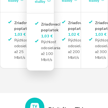
služby
služby
služby
služby
Zriaďovací
Zriaďovací
Zriaďo
Zriaďovací
poplatok
poplatok
poplat
poplatok
1,03 €
1,02 €
1,03 €
1,03 €
Rýchlosť
Rýchlosť
Rýchlo
Rýchlosť
odosielania
odosielania
odosiel
odosielania
až 25
až 200
až 300
až 100
Mbit/s
Mbit/s
Mbit/s
Mbit/s