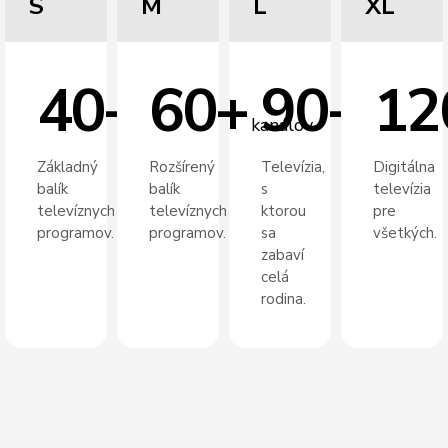
S
M
L
XL
40+
60+
90+
12
kanálov
kanálov
kanálov
Základný
Rozšírený
Televízia,
Digitálna
balík
balík
s
televízia
televíznych
televíznych
ktorou
pre
programov.
programov.
sa
všetkých.
zabaví
celá
rodina.