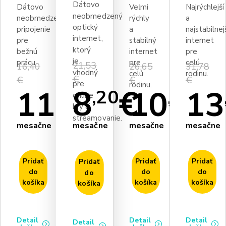
Dátovo
Dátovo
Veľmi
Najrýchlejší
neobmedzený
neobmedzené
rýchly
a
optický
pripojenie
a
najstabilnej
internet,
pre
stabilný
internet
ktorý
bežnú
internet
pre
je
prácu.
pre
celú
21,53
16,40
26,65
31,78
vhodný
celú
rodinu.
€
€
€
€
pre
rodinu.
8
€
11
€
10
13
€
,20
,28
,76
online
hry či
streamovanie.
mesačne
mesačne
mesačne
mesačne
Pridať
Pridať
Pridať
Pridať
do
do
do
do
košíka
košíka
košíka
košíka
Detail
Detail
Detail
Detail