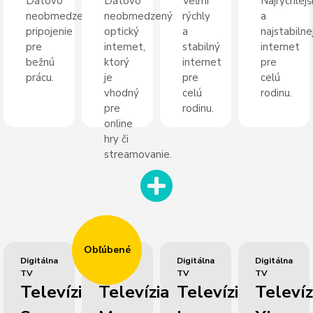
Dátovo
Dátovo
Veľmi
Najrýchlejš
neobmedzené
neobmedzený
rýchly
a
pripojenie
optický
a
najstabilnej
pre
internet,
stabilný
internet
bežnú
ktorý
internet
pre
prácu.
je
pre
celú
vhodný
celú
rodinu.
pre
rodinu.
online
hry či
streamovanie.
Obľúbené
Digitálna
Digitálna
Digitálna
Digitálna
TV
TV
TV
TV
Televízia
Televízia
Televízia
Televíz