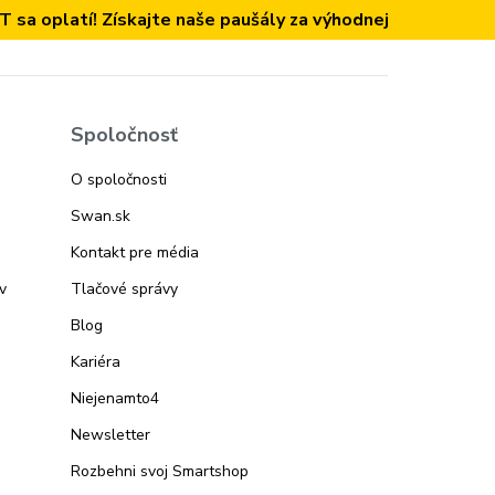
a oplatí! Získajte naše paušály za výhodnejšiu cenu.
VIAC 
Spoločnosť
O spoločnosti
Swan.sk
Kontakt pre média
v
Tlačové správy
Blog
Kariéra
Niejenamto4
Newsletter
Rozbehni svoj Smartshop