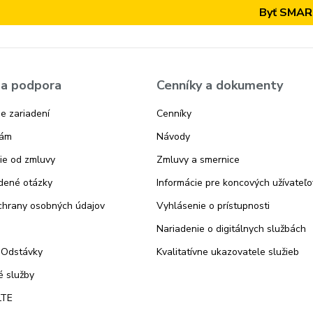
Byť SMART s
a podpora
Cenníky a dokumenty
e zariadení
Cenníky
nám
Návody
ie od zmluvy
Zmluvy a smernice
dené otázky
Informácie pre koncových užívateľo
chrany osobných údajov
Vyhlásenie o prístupnosti
Nariadenie o digitálnych službách
 Odstávky
Kvalitatívne ukazovatele služieb
 služby
LTE