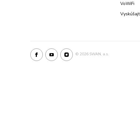
VoWiFi
Vyskúšaj
©
2026 SWAN, a.s.