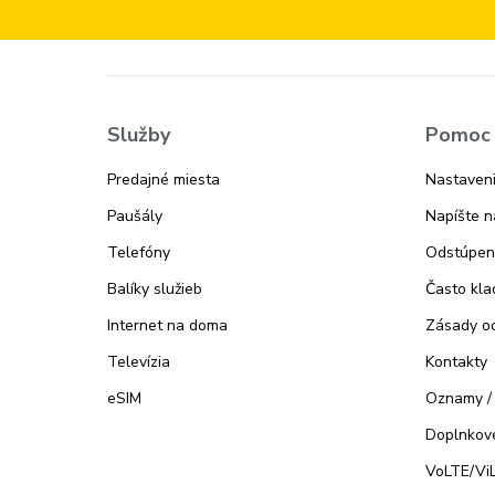
Služby
Pomoc 
Predajné miesta
Nastaveni
Paušály
Napíšte 
Telefóny
Odstúpen
Balíky služieb
Často kla
Internet na doma
Zásady o
Televízia
Kontakty
eSIM
Oznamy /
Doplnkové
VoLTE/Vi