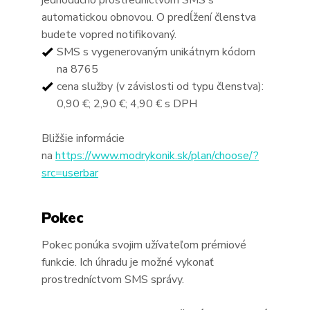
jednoducho prostredníctvom SMS s
automatickou obnovou. O predĺžení členstva
budete vopred notifikovaný.
SMS s vygenerovaným unikátnym kódom
na 8765
cena služby (v závislosti od typu členstva):
0,90 €; 2,90 €; 4,90 € s DPH
Bližšie informácie
na
https://www.modrykonik.sk/plan/choose/?
src=userbar
Pokec
Pokec ponúka svojim užívateľom prémiové
funkcie. Ich úhradu je možné vykonať
prostredníctvom SMS správy.