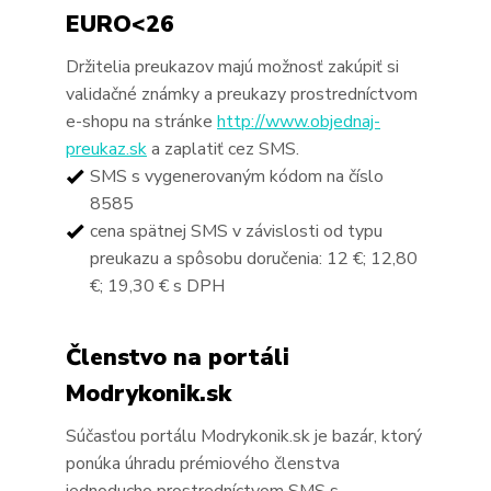
EURO<26
Držitelia preukazov majú možnosť zakúpiť si
validačné známky a preukazy prostredníctvom
e-shopu na stránke
http://www.objednaj-
preukaz.sk
a zaplatiť cez SMS.
SMS s vygenerovaným kódom na číslo
8585
cena spätnej SMS v závislosti od typu
preukazu a spôsobu doručenia: 12 €; 12,80
€; 19,30 € s DPH
Členstvo na portáli
Modrykonik.sk
Súčasťou portálu Modrykonik.sk je bazár, ktorý
ponúka úhradu prémiového členstva