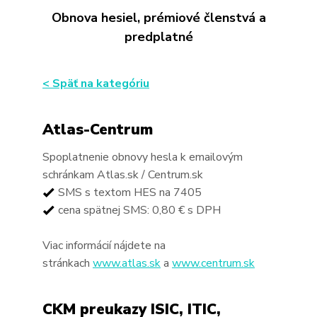
Obnova hesiel, prémiové členstvá a
predplatné
Pre Firmy
Blog
< Späť na kategóriu
Atlas-Centrum
Spoplatnenie obnovy hesla k emailovým
schránkam Atlas.sk / Centrum.sk
SMS s textom HES na 7405
cena spätnej SMS: 0,80 € s DPH
Viac informácií nájdete na
stránkach
www.atlas.sk
a
www.centrum.sk
CKM preukazy ISIC, ITIC,