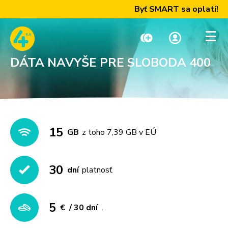
Byť SMART sa oplatí! Zís
DÁTA NAVYŠE PRE SLOBODA 400
Dobiť kredit
Moja zóna
Paušály
15
GB
z toho 7,39 GB v EÚ
Internet a TV
30
dní
platnosť
Telefóny a zariadenia
5
€
/ 30 dní
.
Podpora