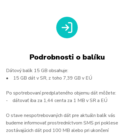
Podrobnosti o balíku
Dátový balík 15 GB obsahuje:
• 15 GB dát v SR, z toho 7,39 GB v EÚ
Po spotrebovaní predplateného objemu dát môžete:
- dátovať iba za 1,44 centa za 1 MB v SR a EÚ
O stave nespotrebovaných dát pre aktuáln balík vás
budeme informovať prostredníctvom SMS pri poklese
zostávajúcich dát pod 100 MB alebo pri ukončení