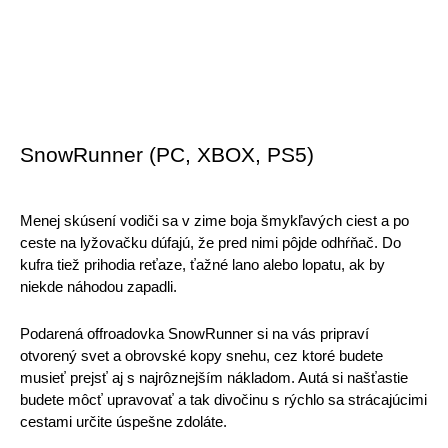
SnowRunner (PC, XBOX, PS5)
Menej skúsení vodiči sa v zime boja šmykľavých ciest a po 
ceste na lyžovačku dúfajú, že pred nimi pôjde odhŕňač. Do 
kufra tiež prihodia reťaze, ťažné lano alebo lopatu, ak by 
niekde náhodou zapadli.
Podarená offroadovka SnowRunner si na vás pripraví 
otvorený svet a obrovské kopy snehu, cez ktoré budete 
musieť prejsť aj s najrôznejším nákladom. Autá si našťastie 
budete môcť upravovať a tak divočinu s rýchlo sa strácajúcimi 
cestami určite úspešne zdoláte. 