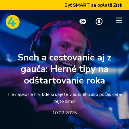
Byť SMART sa oplatí! Získajte n
Dobiť kredit
Moja zóna
Sneh a cestovanie aj z
Paušály
gauča: Herné tipy na
odštartovanie roka
Internet a TV
Tie najlepšie hry, kde si užijete viac snehu ako počas celej
tejto zimy!
Telefóny a zariadenia
10.02.2025
Podpora