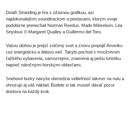
Death Stranding je hra s úžasnou grafikou, asi 
najdokonalejším soundtrackom a postavami, ktorým svoje 
podobizne prenechali Norman Reedus, Mads Mikkelsen, Léa 
Seydoux či Margaret Qualley a Guillermo del Toro.
Vašou úlohou je prejsť zničený svet a znovu prepojiť Ameriku 
cez energetickú a dátovú sieť. Takýto pochod s množstvom 
ťažkého vybavenia, samozrejme, znamená aj pešiu turistiku 
naprieč náročnými horskými oblasťami. 
Snehové búrky navyše obmedzia viditeľnosť takmer na nulu a 
ohrozujú aj váš náklad. Budete si tak musieť dávať pozor 
doslova na každý krok. 