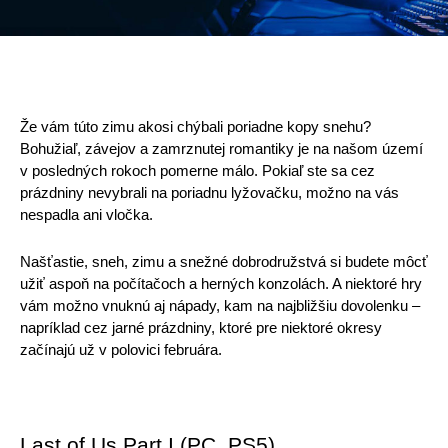
Pre Firmy
Blog
Že vám túto zimu akosi chýbali poriadne kopy snehu? 
Bohužiaľ, závejov a zamrznutej romantiky je na našom území 
v posledných rokoch pomerne málo. Pokiaľ ste sa cez 
prázdniny nevybrali na poriadnu lyžovačku, možno na vás 
nespadla ani vločka. 
Našťastie, sneh, zimu a snežné dobrodružstvá si budete môcť 
užiť aspoň na počítačoch a herných konzolách. A niektoré hry 
vám možno vnuknú aj nápady, kam na najbližšiu dovolenku – 
napríklad cez jarné prázdniny, ktoré pre niektoré okresy 
začínajú už v polovici februára. 
Last of Us Part I (PC, PS5)