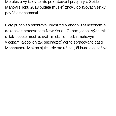
Morales a vy tak v tomto pokračovaní prvej hry o Spider-
Manovi z roku 2018 budete musieť znovu objavovať všetky 
pavúčie schopnosti. 
Celý príbeh sa odohráva uprostred Vianoc v zasneženom a 
dokonale spracovanom New Yorku. Okrem jednotlivých misií 
si tak budete môcť užívať aj lietanie medzi snehovými 
vločkami alebo len tak obchádzať verne spracované časti 
Manhattanu. Možno aj tie, kde ste už boli, či budete aj naživo!