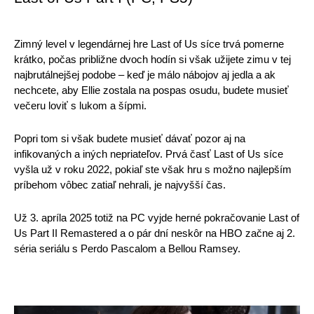
Zimný level v legendárnej hre Last of Us síce trvá pomerne 
krátko, počas približne dvoch hodín si však užijete zimu v tej 
najbrutálnejšej podobe – keď je málo nábojov aj jedla a ak 
nechcete, aby Ellie zostala na pospas osudu, budete musieť 
večeru loviť s lukom a šípmi. 
Popri tom si však budete musieť dávať pozor aj na 
infikovaných a iných nepriateľov. Prvá časť Last of Us síce 
vyšla už v roku 2022, pokiaľ ste však hru s možno najlepším 
príbehom vôbec zatiaľ nehrali, je najvyšší čas. 
Už 3. apríla 2025 totiž na PC vyjde herné pokračovanie Last of 
Us Part II Remastered a o pár dní neskôr na HBO začne aj 2. 
séria seriálu s Perdo Pascalom a Bellou Ramsey.