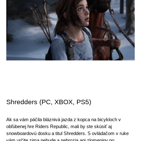
Shredders (PC, XBOX, PS5)
Ak sa vám páčila bláznivá jazda z kopca na bicykloch v 
obľúbenej hre Riders Republic, mali by ste skúsiť aj 
snowboardovú dosku a titul Shredders. S ovládačom v ruke 
vám určite zima nebude a nehrozia ani zlomeniny po 