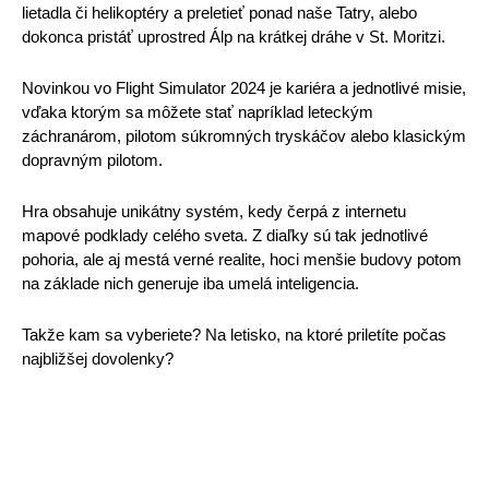
lietadla či helikoptéry a preletieť ponad naše Tatry, alebo 
dokonca pristáť uprostred Álp na krátkej dráhe v St. Moritzi. 
Novinkou vo Flight Simulator 2024 je kariéra a jednotlivé misie, 
vďaka ktorým sa môžete stať napríklad leteckým 
záchranárom, pilotom súkromných tryskáčov alebo klasickým 
dopravným pilotom.
Hra obsahuje unikátny systém, kedy čerpá z internetu 
mapové podklady celého sveta. Z diaľky sú tak jednotlivé 
pohoria, ale aj mestá verné realite, hoci menšie budovy potom 
na základe nich generuje iba umelá inteligencia. 
Takže kam sa vyberiete? Na letisko, na ktoré priletíte počas 
najbližšej dovolenky?