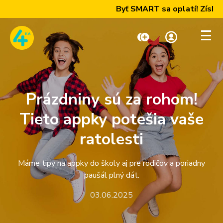
Byť SMART sa oplatí! Získajte
Dobiť kredit
Moja zóna
Prázdniny sú za rohom!
Paušály
Tieto appky potešia vaše
ratolesti
Internet a TV
Máme tipy na appky do školy aj pre rodičov a poriadny
paušál plný dát.
Telefóny a zariadenia
03.06.2025
Podpora