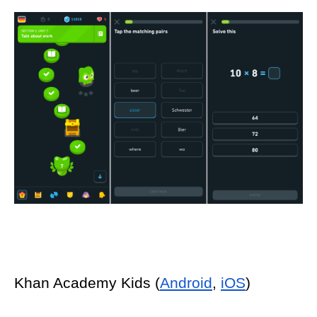
Khan Academy Kids (
Android
, 
iOS
)