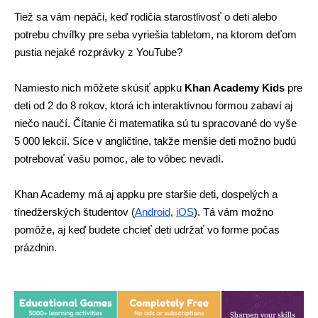
Tiež sa vám nepáči, keď rodičia starostlivosť o deti alebo 
potrebu chvíľky pre seba vyriešia tabletom, na ktorom deťom 
pustia nejaké rozprávky z YouTube? 
Namiesto nich môžete skúsiť appku
 Khan Academy Kids
 pre 
deti od 2 do 8 rokov, ktorá ich interaktívnou formou zabaví aj 
niečo naučí. Čítanie či matematika sú tu spracované do vyše 
5 000 lekcií. Síce v angličtine, takže menšie deti možno budú 
potrebovať vašu pomoc, ale to vôbec nevadí. 
Khan Academy má aj appku pre staršie deti, dospelých a 
tínedžerských študentov (
Android
, 
iOS
). Tá vám možno 
pomôže, aj keď budete chcieť deti udržať vo forme počas 
prázdnin. 