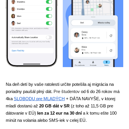
Na deň detí by vaše ratolesti určite potešila aj migrácia na 
poriadny paušál plný dát. 
Pre študentov 
od 6 do 26 rokov má 
4ka 
SLOBODU pre MLADÝCH
 + DÁTA NAVYŠE, v ktorej 
mladí dostanú až 
20 GB dát v SR 
(z toho až 11,5 GB pre 
dátovanie v EÚ) 
len za 12 eur na 30 dní 
a k tomu ešte 100 
minút na volania alebo SMS-iek v celej EÚ. 