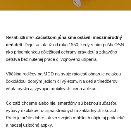
Pre Firmy
Blog
Nezabudli ste? 
Začiatkom júna 
sme oslávili
medzinárodný 
deň detí
. Deje sa tak už od roku 1950, kedy s ním prišla OSN 
ako pripomienkou dôležitosti ochrany práv detí a zdravého 
detstva bez nútenej práce či vojnového utrpenia. 
Väčšina rodičov na MDD na svoje ratolesti obdaruje nejakou 
čokoládou, dobrým jedlom či výletom. Na deti a tínedžerov 
však myslia aj vývojári mobilných hier a aplikácií. 
Čo totiž chceme alebo nie, smartfóny sú bežnou súčasťou 
výbavy školákov už aj na stredných a základných školách. 
Preto je určite dobré, ak vo svojich mobiloch nájdu aj praktické 
a naozaj užitočné appky. 