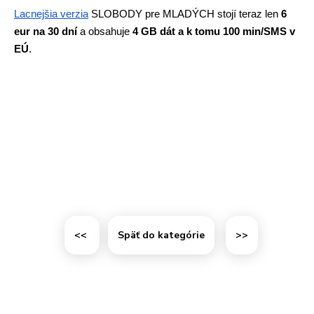
Lacnejšia verzia
 SLOBODY pre MLADÝCH stojí teraz len 
6 
eur na 30 dní 
a obsahuje 
4 GB dát a k tomu 100 min/SMS v 
EÚ
.
<<
Späť do kategórie
>>