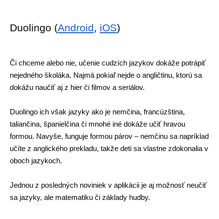
Duolingo (
Android
, 
iOS
)
Či chceme alebo nie, učenie cudzích jazykov dokáže potrápiť 
nejedného školáka. Najmä pokiaľ nejde o angličtinu, ktorú sa 
dokážu naučiť aj z hier či filmov a seriálov. 
Duolingo ich však jazyky ako je nemčina, francúzština, 
taliančina, španielčina či mnohé iné dokáže učiť hravou 
formou. Navyše, funguje formou párov – nemčinu sa napríklad 
učíte z anglického prekladu, takže deti sa vlastne zdokonalia v 
oboch jazykoch.
Jednou z posledných noviniek v aplikácii je aj možnosť neučiť 
sa jazyky, ale matematiku či základy hudby. 