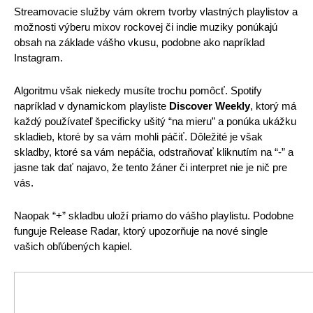
Streamovacie služby vám okrem tvorby vlastných playlistov a 
možnosti výberu mixov rockovej či indie muziky ponúkajú 
obsah na základe vášho vkusu, podobne ako napríklad 
Instagram. 
Algoritmu však niekedy musíte trochu pomôcť. Spotify 
napríklad v dynamickom playliste 
Discover Weekly
, ktorý má 
každý používateľ špecificky ušitý “na mieru” a ponúka ukážku 
skladieb, ktoré by sa vám mohli páčiť. Dôležité je však 
skladby, ktoré sa vám nepáčia, odstraňovať kliknutím na “-” a 
jasne tak dať najavo, že tento žáner či interpret nie je nič pre 
vás. 
Naopak “+” skladbu uloží priamo do vášho playlistu. Podobne 
funguje Release Radar, ktorý upozorňuje na nové single 
vašich obľúbených kapiel.