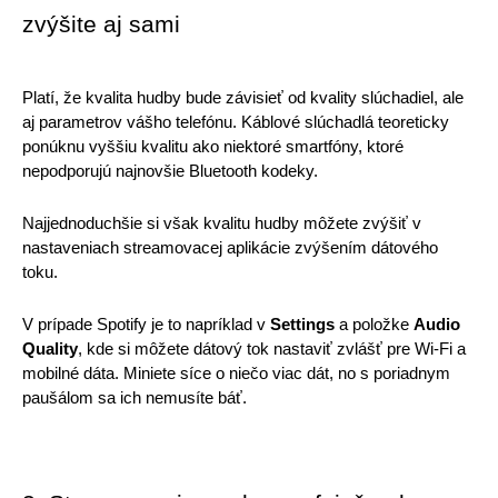
zvýšite aj sami 
Platí, že kvalita hudby bude závisieť od kvality slúchadiel, ale 
aj parametrov vášho telefónu. Káblové slúchadlá teoreticky 
ponúknu vyššiu kvalitu ako niektoré smartfóny, ktoré 
nepodporujú najnovšie Bluetooth kodeky. 
Najjednoduchšie si však kvalitu hudby môžete zvýšiť v 
nastaveniach streamovacej aplikácie zvýšením dátového 
toku. 
V prípade Spotify je to napríklad v 
Settings
 a položke 
Audio 
Quality
, kde si môžete dátový tok nastaviť zvlášť pre Wi-Fi a 
mobilné dáta. Miniete síce o niečo viac dát, no s poriadnym 
paušálom sa ich nemusíte báť. 