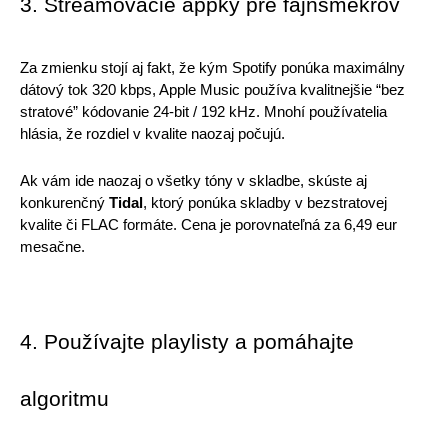
3. Streamovacie appky pre fajnšmekrov
Za zmienku stojí aj fakt, že kým Spotify ponúka maximálny 
dátový tok 320 kbps, Apple Music používa kvalitnejšie “bez 
stratové” kódovanie 24-bit / 192 kHz. Mnohí používatelia 
hlásia, že rozdiel v kvalite naozaj počujú. 
Ak vám ide naozaj o všetky tóny v skladbe, skúste aj 
konkurenčný 
Tidal
, ktorý ponúka skladby v bezstratovej 
kvalite či FLAC formáte. Cena je porovnateľná za 6,49 eur 
mesačne.
4. Používajte playlisty a pomáhajte 
algoritmu