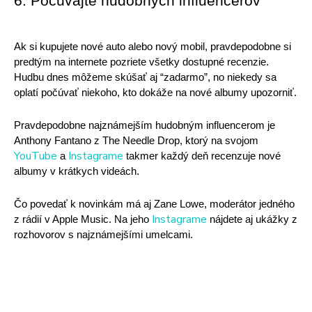
6. Počúvajte hudobných influencerov
Ak si kupujete nové auto alebo nový mobil, pravdepodobne si 
predtým na internete pozriete všetky dostupné recenzie. 
Hudbu dnes môžeme skúšať aj “zadarmo”, no niekedy sa 
oplatí počúvať niekoho, kto dokáže na nové albumy upozorniť.
Pravdepodobne najznámejším hudobným influencerom je 
Anthony Fantano z The Needle Drop, ktorý na svojom 
YouTube
Instagrame
 a 
 takmer každý deň recenzuje nové 
albumy v krátkych videách. 
Čo povedať k novinkám má aj Zane Lowe, moderátor jedného 
Instagrame
z rádií v Apple Music. Na jeho 
 nájdete aj ukážky z 
rozhovorov s najznámejšími umelcami. 