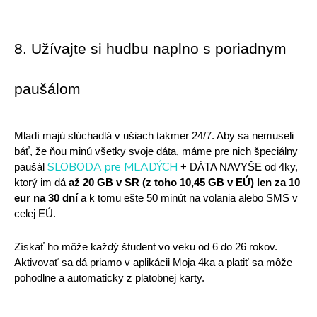
8. Užívajte si hudbu naplno s poriadnym 
paušálom
Mladí majú slúchadlá v ušiach takmer 24/7. Aby sa nemuseli 
báť, že ňou minú všetky svoje dáta, máme pre nich špeciálny 
SLOBODA pre MLADÝCH
paušál 
 + DÁTA NAVYŠE od 4ky, 
ktorý im dá 
až 20 GB v SR (z toho 10,45 GB v EÚ) len za 10 
eur na 30 dní 
a k tomu ešte 50 minút na volania alebo SMS v 
celej EÚ.
Získať ho môže každý študent vo veku od 6 do 26 rokov. 
Aktivovať sa dá priamo v aplikácii Moja 4ka a platiť sa môže 
pohodlne a automaticky z platobnej karty.