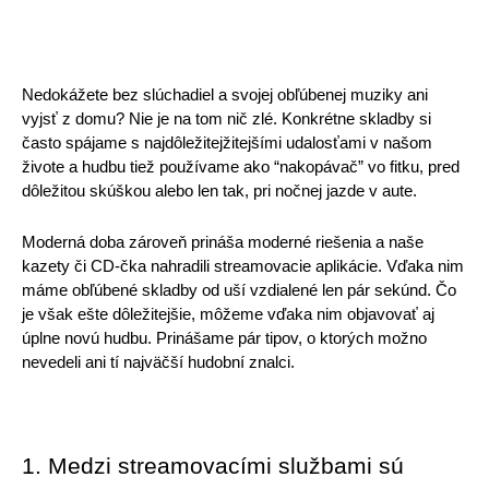
Pre Firmy
Nedokážete bez slúchadiel a svojej obľúbenej muziky ani 
Blog
vyjsť z domu? Nie je na tom nič zlé. Konkrétne skladby si 
často spájame s najdôležitejžitejšími udalosťami v našom 
živote a hudbu tiež používame ako “nakopávač” vo fitku, pred 
dôležitou skúškou alebo len tak, pri nočnej jazde v aute.
Moderná doba zároveň prináša moderné riešenia a naše 
kazety či CD-čka nahradili streamovacie aplikácie. Vďaka nim 
máme obľúbené skladby od uší vzdialené len pár sekúnd. Čo 
je však ešte dôležitejšie, môžeme vďaka nim objavovať aj 
úplne novú hudbu. Prinášame pár tipov, o ktorých možno 
nevedeli ani tí najväčší hudobní znalci. 
1. Medzi streamovacími službami sú 