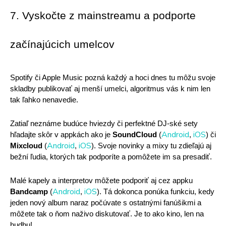
7. Vyskočte z mainstreamu a podporte 
začínajúcich umelcov
Spotify či Apple Music pozná každý a hoci dnes tu môžu svoje 
skladby publikovať aj menší umelci, algoritmus vás k nim len 
tak ľahko nenavedie. 
Zatiaľ neznáme budúce hviezdy či perfektné DJ-ské sety 
Android
iOS
hľadajte skôr v appkách ako je 
SoundCloud
 (
, 
) či 
Android
iOS
Mixcloud
 (
, 
). Svoje novinky a mixy tu zdieľajú aj 
bežní ľudia, ktorých tak podporíte a pomôžete im sa presadiť. 
Malé kapely a interpretov môžete podporiť aj cez appku 
Android
iOS
Bandcamp
 (
, 
). Tá dokonca ponúka funkciu, kedy 
jeden nový album naraz počúvate s ostatnými fanúšikmi a 
môžete tak o ňom naživo diskutovať. Je to ako kino, len na 
hudbu! 