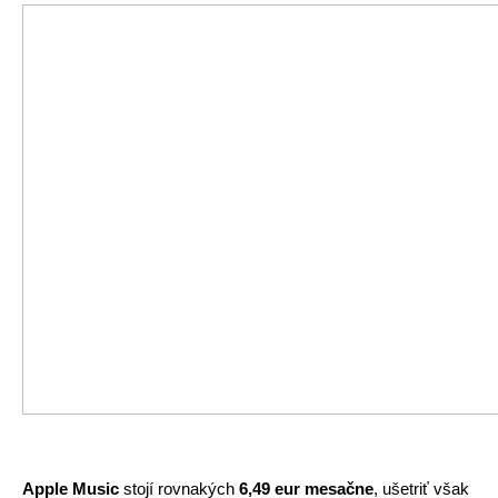
Apple Music 
stojí rovnakých
 6,49 eur
mesačne
, ušetriť však 