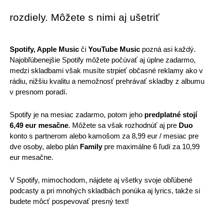
rozdiely. Môžete s nimi aj ušetriť
Spotify, Apple Music 
či
 YouTube Music 
pozná asi každý. 
Najobľúbenejšie Spotify môžete počúvať aj úplne zadarmo, 
medzi skladbami však musíte strpieť občasné reklamy ako v 
rádiu, nižšiu kvalitu a nemožnosť prehrávať skladby z albumu 
v presnom poradí. 
Spotify je na mesiac zadarmo, potom jeho 
predplatné stojí 
6,49 eur mesačne
. Môžete sa však rozhodnúť aj pre 
Duo
konto s partnerom alebo kamošom za 8,99 eur / mesiac pre 
dve osoby, alebo plán 
Family
 pre maximálne 6 ľudí za 10,99 
eur mesačne.
V Spotify, mimochodom, nájdete aj všetky svoje obľúbené 
podcasty a pri mnohých skladbách ponúka aj lyrics, takže si 
budete môcť pospevovať presný text! 