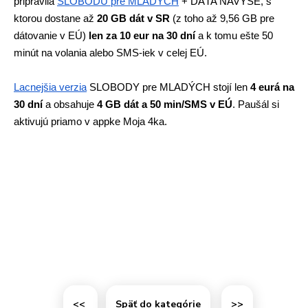
pripravila 
SLOBODU pre MLADÝCH
 + DÁTA NAVYŠE, s 
ktorou dostane až 
20 GB dát v SR 
(z toho až 9,56 GB pre 
dátovanie v EÚ) 
len za 10 eur na 30 dní 
a k tomu ešte 50 
minút na volania alebo SMS-iek v celej EÚ. 
Lacnejšia verzia
 SLOBODY pre MLADÝCH stojí len 
4 eurá na 
30 dní 
a obsahuje 
4 GB dát a 50 min/SMS v EÚ
. Paušál si 
aktivujú priamo v appke Moja 4ka. 
<<
Späť do kategórie
>>