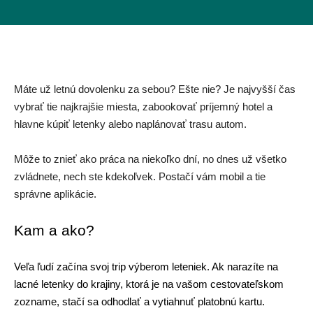
Pre Firmy
Blog
Máte už letnú dovolenku za sebou? Ešte nie? Je najvyšší čas 
vybrať tie najkrajšie miesta, zabookovať príjemný hotel a 
hlavne kúpiť letenky alebo naplánovať trasu autom. 
Môže to znieť ako práca na niekoľko dní, no dnes už všetko 
zvládnete, nech ste kdekoľvek. Postačí vám mobil a tie 
správne aplikácie.
Kam a ako? 
Veľa ľudí začína svoj trip výberom leteniek. Ak narazíte na 
lacné letenky do krajiny, ktorá je na vašom cestovateľskom 
zozname, stačí sa odhodlať a vytiahnuť platobnú kartu.