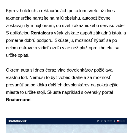
Kým v hoteloch a reštauráciách po celom svete už dnes 
takmer určite narazíte na milú obsluhu, autopožičovne 
zostávajú tým najhorším, čo svet zákazníckeho servisu videl. 
S aplikáciou 
Rentalcars
 však získate aspoň základnú istotu a 
pomerne dobrú podporu. Skúste ju, možnosť hýbať sa po 
celom ostrove a vidieť oveľa viac než pláž oproti hotelu, sa 
určite oplatí.
Okrem auta si dnes čoraz viac dovolenkárov požičiava 
vlastnú loď. Nemusí to byť vôbec drahé a za možnosť 
presunúť sa od klbka ďalších dovolenkárov na pokojnejšie 
miesta to určite stojí. Skúste napríklad slovenský portál
Boataround
. 