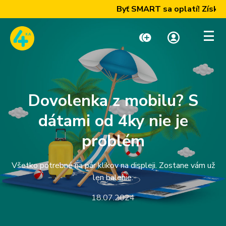
Byť SMART sa oplatí! Získajte
Dobiť kredit
Moja zóna
Dovolenka z mobilu? S
Paušály
dátami od 4ky nie je
problém
Internet a TV
Všetko potrebné na pár klikov na displeji. Zostane vám už
len balenie.
Telefóny a zariadenia
18.07.2024
Podpora