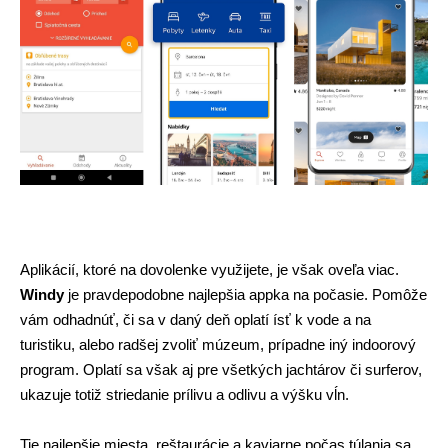
Aplikácií, ktoré na dovolenke využijete, je však oveľa viac. 
Windy
 je pravdepodobne najlepšia appka na počasie. Pomôže 
vám odhadnúť, či sa v daný deň oplatí ísť k vode a na 
turistiku, alebo radšej zvoliť múzeum, prípadne iný indoorový 
program. Oplatí sa však aj pre všetkých jachtárov či surferov, 
ukazuje totiž striedanie prílivu a odlivu a výšku vĺn. 
Tie najlepšie miesta, reštaurácie a kaviarne počas túlania sa 