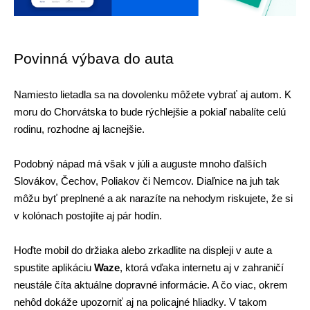
Povinná výbava do auta
Namiesto lietadla sa na dovolenku môžete vybrať aj autom. K 
moru do Chorvátska to bude rýchlejšie a pokiaľ nabalíte celú 
rodinu, rozhodne aj lacnejšie. 
Podobný nápad má však v júli a auguste mnoho ďalších 
Slovákov, Čechov, Poliakov či Nemcov. Diaľnice na juh tak 
môžu byť preplnené a ak narazíte na nehodym riskujete, že si 
v kolónach postojíte aj pár hodín.
Hoďte mobil do držiaka alebo zrkadlite na displeji v aute a 
spustite aplikáciu 
Waze
, ktorá vďaka internetu aj v zahraničí 
neustále číta aktuálne dopravné informácie. A čo viac, okrem 
nehôd dokáže upozorniť aj na policajné hliadky. V takom 