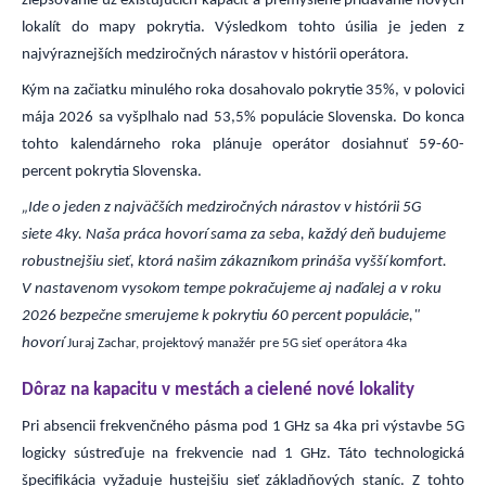
zlepšovanie už existujúcich kapacít a premyslené pridávanie nových
lokalít do mapy pokrytia. Výsledkom tohto úsilia je jeden z
najvýraznejších medziročných nárastov v histórii operátora.
Kým na začiatku minulého roka dosahovalo pokrytie 35%, v polovici
mája 2026 sa vyšplhalo nad 53,5% populácie Slovenska. Do konca
tohto kalendárneho roka plánuje operátor dosiahnuť 59-60-
percent pokrytia Slovenska.
„Ide o jeden z najväčších medziročných nárastov v histórii 5G
siete 4ky. Naša práca hovorí sama za seba, každý deň budujeme
robustnejšiu sieť, ktorá našim zákazníkom prináša vyšší komfort.
V nastavenom vysokom tempe pokračujeme aj naďalej a v roku
2026 bezpečne smerujeme k pokrytiu 60 percent populácie,"
hovorí
Juraj Zachar, projektový manažér pre 5G sieť operátora 4ka
Dôraz na kapacitu v mestách a cielené nové lokality
Pri absencii frekvenčného pásma pod 1 GHz sa 4ka pri výstavbe 5G
logicky sústreďuje na frekvencie nad 1 GHz. Táto technologická
špecifikácia vyžaduje hustejšiu sieť základňových staníc. Z tohto