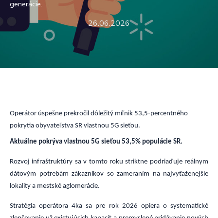
generácie.
26.06.2026
Pre Firmy
Blog
Operátor úspešne prekročil dôležitý míľnik 53,5-percentného
pokrytia obyvateľstva SR vlastnou 5G sieťou.
Aktuálne pokrýva vlastnou 5G sieťou 53,5% populácie SR.
Rozvoj infraštruktúry sa v tomto roku striktne podriaďuje reálnym
dátovým potrebám zákazníkov so zameraním na najvyťaženejšie
lokality a mestské aglomerácie.
Stratégia operátora 4ka sa pre rok 2026 opiera o systematické