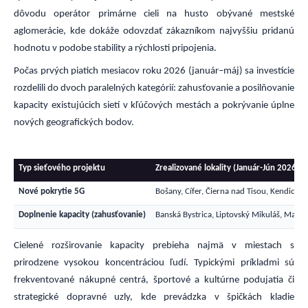
dôvodu operátor primárne cieli na husto obývané mestské
aglomerácie, kde dokáže odovzdať zákazníkom najvyššiu pridanú
hodnotu v podobe stability a rýchlosti pripojenia.
Počas prvých piatich mesiacov roku 2026 (január–máj) sa investície
rozdelili do dvoch paralelných kategórií: zahusťovanie a posilňovanie
kapacity existujúcich sietí v kľúčových mestách a pokrývanie úplne
nových geografických bodov.
Typ sieťového projektu
Zrealizované lokality (Január-Jún 2026)
Nové pokrytie 5G
Bošany, Cífer, Čierna nad Tisou, Kendice,
Doplnenie kapacity (zahusťovanie)
Banská Bystrica, Liptovský Mikuláš, Martin
Cielené rozširovanie kapacity prebieha najmä v miestach s
prirodzene vysokou koncentráciou ľudí. Typickými príkladmi sú
frekventované nákupné centrá, športové a kultúrne podujatia či
strategické dopravné uzly, kde prevádzka v špičkách kladie