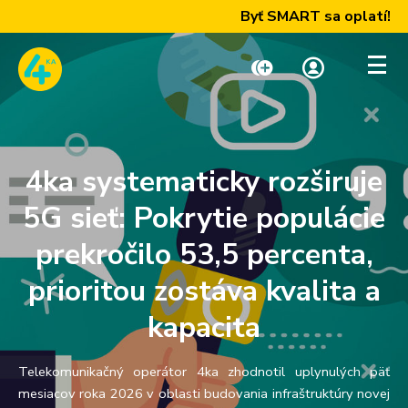
Byť SMART sa oplatí! Zís
Dobiť kredit
Moja zóna
4ka systematicky rozširuje
Paušály
5G sieť: Pokrytie populácie
prekročilo 53,5 percenta,
Internet a TV
prioritou zostáva kvalita a
kapacita
Telefóny a zariadenia
Telekomunikačný operátor 4ka zhodnotil uplynulých päť
Podpora
mesiacov roka 2026 v oblasti budovania infraštruktúry novej