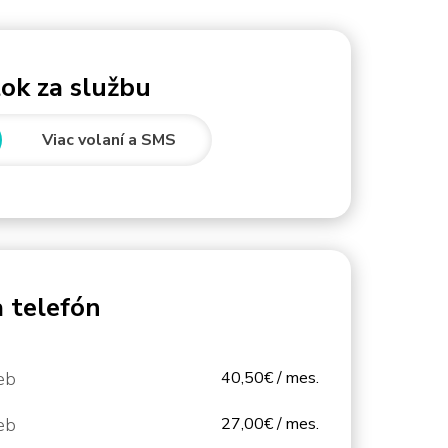
ok za službu
Viac volaní a SMS
a telefón
eb
40,50€ / mes.
eb
27,00€ / mes.