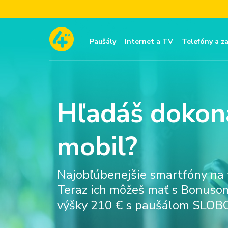
Paušály
Internet a TV
Telefóny a z
Hľadáš dokon
mobil?
Najobľúbenejšie smartfóny na t
Teraz ich môžeš mať s Bonusom
výšky 210 € s paušálom SLOBO