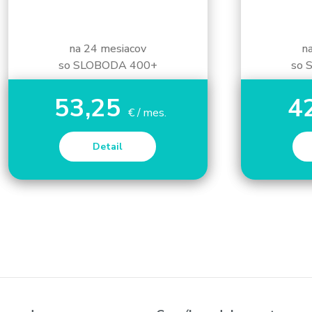
na 24 mesiacov
n
so SLOBODA 400+
so 
53,25
4
€ / mes.
Detail