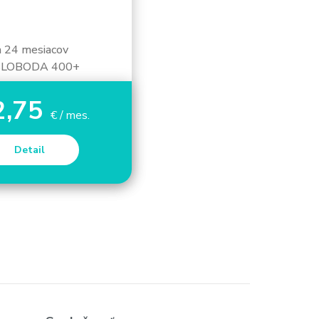
a 24 mesiacov
SLOBODA 400+
2,75
€ / mes.
Detail