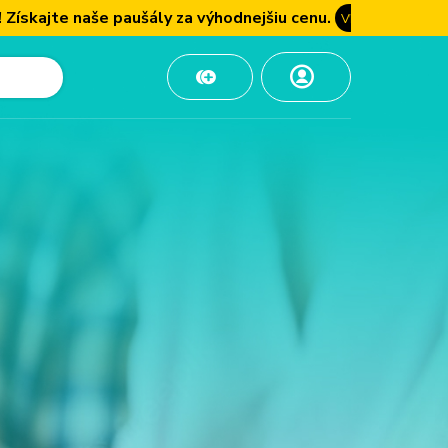
aše paušály za výhodnejšiu cenu.
VIAC INFO