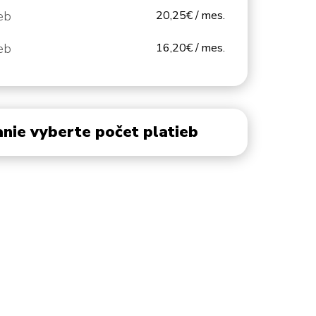
eb
20,25€ / mes.
eb
16,20€ / mes.
nie vyberte počet platieb