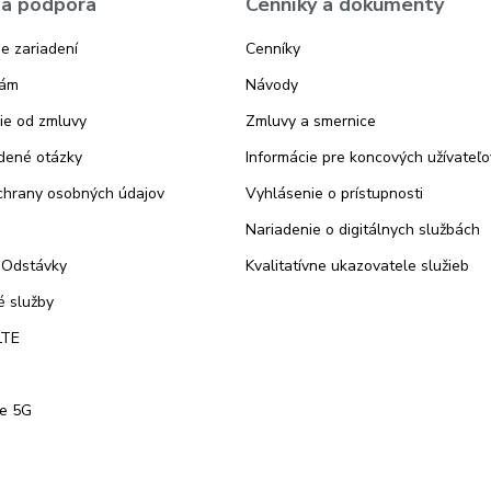
a podpora
Cenníky a dokumenty
e zariadení
Cenníky
nám
Návody
ie od zmluvy
Zmluvy a smernice
dené otázky
Informácie pre koncových užívateľo
chrany osobných údajov
Vyhlásenie o prístupnosti
Nariadenie o digitálnych službách
 Odstávky
Kvalitatívne ukazovatele služieb
 služby
LTE
te 5G