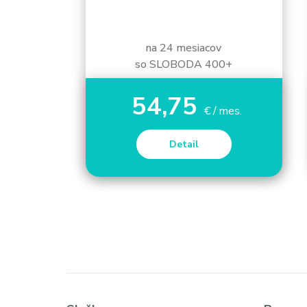
na 24 mesiacov
so SLOBODA 400+
54,75
€ / mes.
Detail