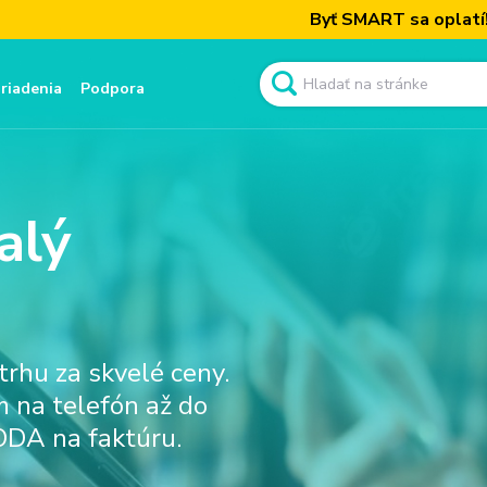
Byť SMART sa oplatí! Získajte n
ariadenia
Podpora
alý
rhu za skvelé ceny.
 na telefón až do
DA na faktúru.