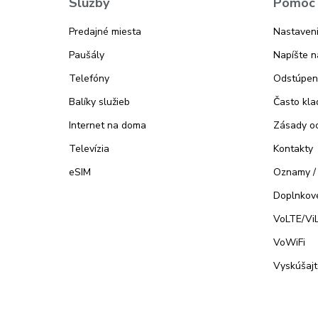
Služby
Pomoc 
Predajné miesta
Nastaveni
Paušály
Napíšte 
Telefóny
Odstúpen
Balíky služieb
Často kla
Internet na doma
Zásady o
Televízia
Kontakty
eSIM
Oznamy /
Doplnkové
VoLTE/Vi
VoWiFi
Vyskúšaj