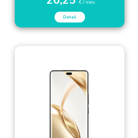
26,25
€ / mes.
Detail