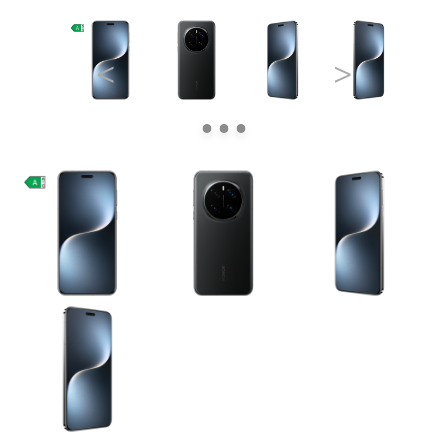
<
>
Pre Firmy
Blog