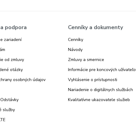
a podpora
Cenníky a dokumenty
e zariadení
Cenníky
nám
Návody
ie od zmluvy
Zmluvy a smernice
dené otázky
Informácie pre koncových užívateľo
chrany osobných údajov
Vyhlásenie o prístupnosti
Nariadenie o digitálnych službách
 Odstávky
Kvalitatívne ukazovatele služieb
 služby
LTE