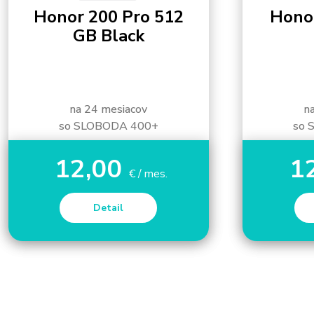
Honor 200 Pro 512
Hono
GB Black
na 24 mesiacov
n
so SLOBODA 400+
so 
12,00
1
€ / mes.
Detail