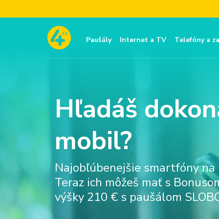
Paušály
Internet a TV
Telefóny a z
Hľadáš dokon
mobil?
Najobľúbenejšie smartfóny na t
Teraz ich môžeš mať s Bonusom
výšky 210 € s paušálom SLOBO