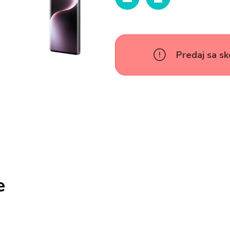
Predaj sa sk
e