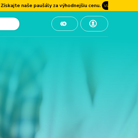
aše paušály za výhodnejšiu cenu.
VIAC INFO