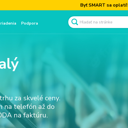
Byť SMART sa oplatí! Získajte n
ariadenia
Podpora
alý
rhu za skvelé ceny.
 na telefón až do
DA na faktúru.