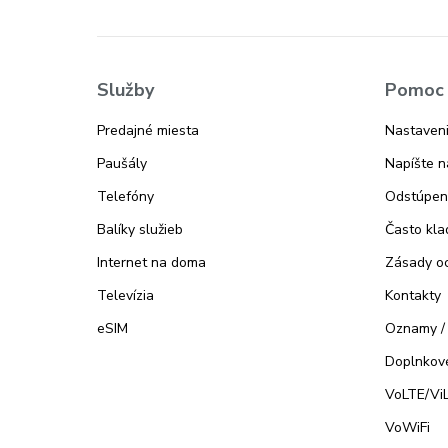
Služby
Pomoc 
Predajné miesta
Nastaveni
Paušály
Napíšte 
Telefóny
Odstúpen
Balíky služieb
Často kla
Internet na doma
Zásady o
Televízia
Kontakty
eSIM
Oznamy /
Doplnkové
VoLTE/Vi
VoWiFi