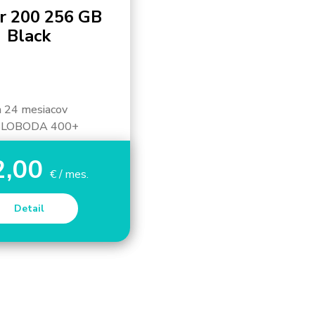
r 200 256 GB
Black
a 24 mesiacov
SLOBODA 400+
2,00
€ / mes.
Detail