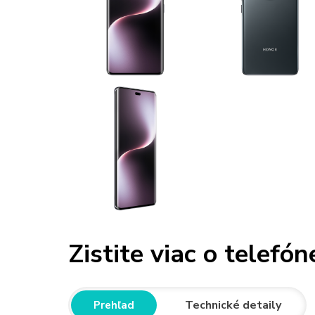
Zistite viac o telefón
Technické detaily
Prehľad