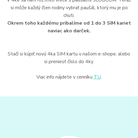
V 4ke sa nám roztrhlo vrece s paušálmi SLOBODA. Teraz
si môže každý člen rodiny vybrať paušál, ktorý mu je po
chuti.
Okrem toho každému pribalíme od 1 do 3 SIM kariet
naviac ako darček.
Stačí si kúpiť novú 4ka SIM kartu v našom e-shope, alebo
si preniesť číslo do 4ky.
Viac info nájdete v cenníku
TU
.