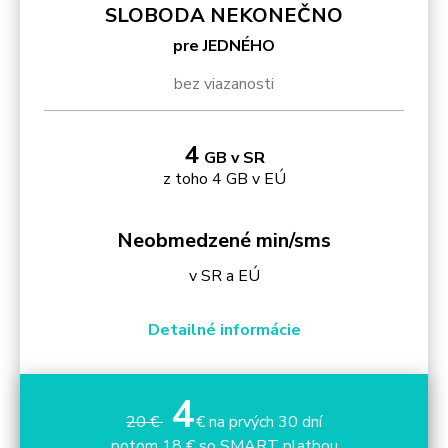
SLOBODA NEKONEČNO
pre JEDNÉHO
bez viazanosti
4
GB v SR
z toho 4 GB v EÚ
Neobmedzené min/sms
v SR a EÚ
Detailné informácie
4
20 €
€ na prvých 30 dní
potom 18 € so SMART platbou