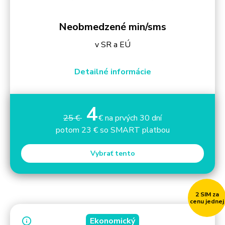
Neobmedzené min/sms
v SR a EÚ
Detailné informácie
4
25 €
€ na prvých 30 dní
potom 23 € so SMART platbou
Vybrať tento
2 SIM za
cenu jednej
Ekonomický