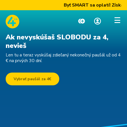
Byť SMART sa oplatí! Získajte 
Ak nevyskúšaš SLOBODU za 4,
Dobiť kredit
Moja zóna
nevieš
Len tu a teraz vyskúšaj zdieľaný nekonečný paušál už od 4
Paušály
€ na prvých 30 dní.
Internet a TV
Vybrať paušál za 4€
Telefóny a zariadenia
Podpora