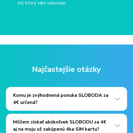
iný, ktorý vám vyhovuje.
Najčastejšie otázky
Komu je zvýhodnená ponuka SLOBODA za
4€ určená?
Môžem získať akúkoľvek SLOBODU za 4€
aj na moju už zakúpenú 4ka SIM kartu?