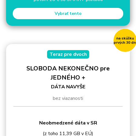
Vybrať tento
na skúšku
prvých 30 dn
Teraz pre dvoch
SLOBODA NEKONEČNO pre
JEDNÉHO +
DÁTA NAVYŠE
bez viazanosti
Neobmedzené dáta v SR
(z toho 11,39 GB v EÚ)