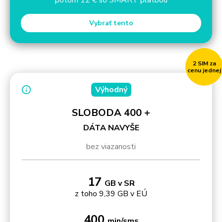
Vybrať tento
2 SIM za
cenu jednej
Výhodný
SLOBODA 400 +
DÁTA NAVYŠE
bez viazanosti
17
GB v SR
z toho 9,39 GB v EÚ
400
min/sms