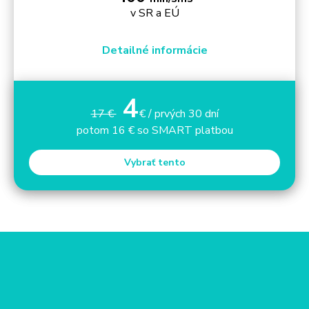
v SR a EÚ
Detailné informácie
4
17 €
€ / prvých 30 dní
potom 16 € so SMART platbou
Vybrať tento