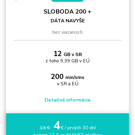
SLOBODA 200 +
DÁTA NAVYŠE
bez viazanosti
12
GB v SR
z toho 9,39 GB v EÚ
200
min/sms
v SR a EÚ
Detailné informácie
4
13 €
€ / prvých 30 dní
potom 12 € so SMART platbou