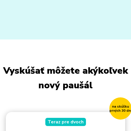
Vyskúšať môžete akýkoľvek
nový paušál
na skúšku
prvých 30 dn
Teraz pre dvoch